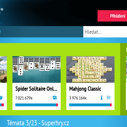
Přihlášení
y
Spider Solitaire Online
Mahjong Classic
7 021 679x
3 976 164x
Témata 3/23 - Superhry.cz