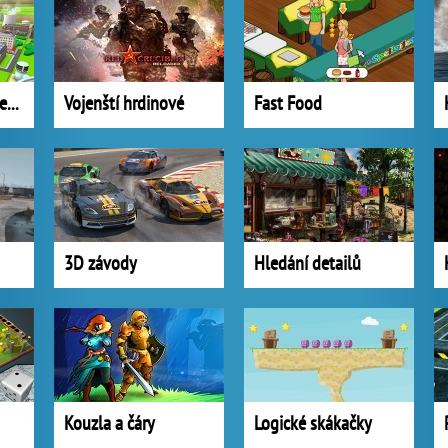
Developerské projektování
Vojenští hrdinové
Fast Food
3D závody
Hledání detailů
Kouzla a čáry
Logické skákačky