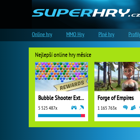
Online hry
MMO Hry
Plné hry
Profil
Nejlepší online hry měsíce
Bubble Shooter Extreme
Forge of Empires
5 525 487x
1 165 763x