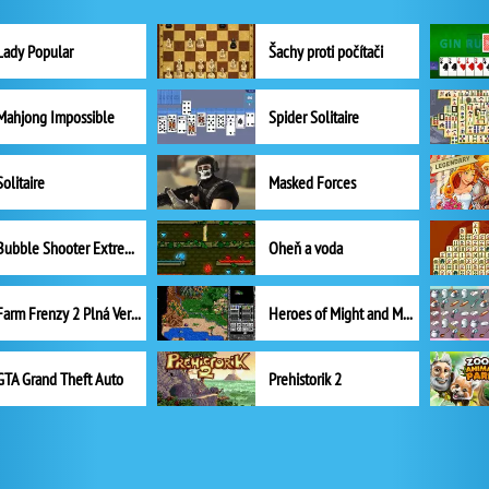
Lady Popular
Šachy proti počítači
Mahjong Impossible
Spider Solitaire
Solitaire
Masked Forces
Bubble Shooter Extreme
Oheň a voda
Farm Frenzy 2 Plná Verze
Heroes of Might and Magic II
GTA Grand Theft Auto
Prehistorik 2