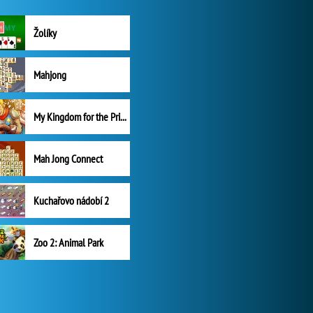
Žolíky
Mahjong
My Kingdom for the Princess Plná verze
Mah Jong Connect
Kuchařovo nádobí 2
Zoo 2: Animal Park