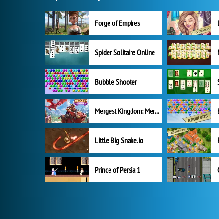
Forge of Empires
Spider Solitaire Online
Bubble Shooter
Mergest Kingdom: Merge Puzzle
Little Big Snake.io
Prince of Persia 1