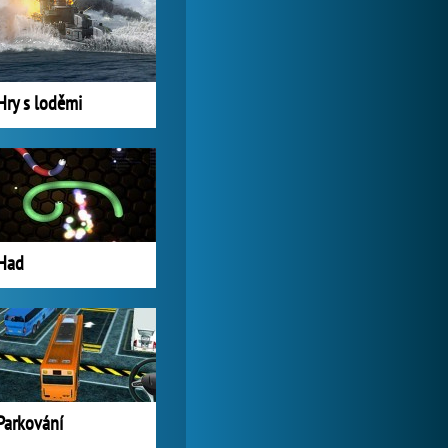
Lady Popular
1 313 956x
Hry s loděmi
Had
Parkování