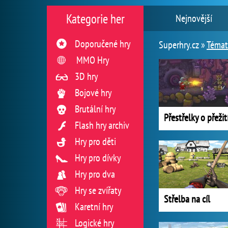
Kategorie her
Nejnovější
Doporučené hry
Superhry.cz »
Témat
MMO Hry
3D hry
Bojové hry
Brutální hry
Přestřelky o přežit
Flash hry archiv
Hry pro děti
Hry pro dívky
Hry pro dva
Hry se zvířaty
Střelba na cíl
Karetní hry
Logické hry