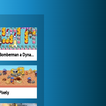
World of Tanks
1 822 554x
Bomberman a Dyna Blaster
My Free Zoo
1 007 507x
Pixely