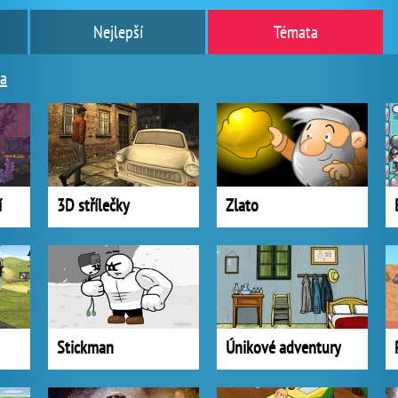
Nejlepší
Témata
a
í
3D střílečky
Zlato
Stickman
Únikové adventury