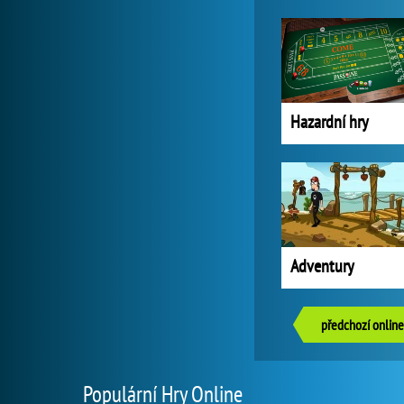
Hazardní hry
Adventury
předchozí online
Populární Hry Online