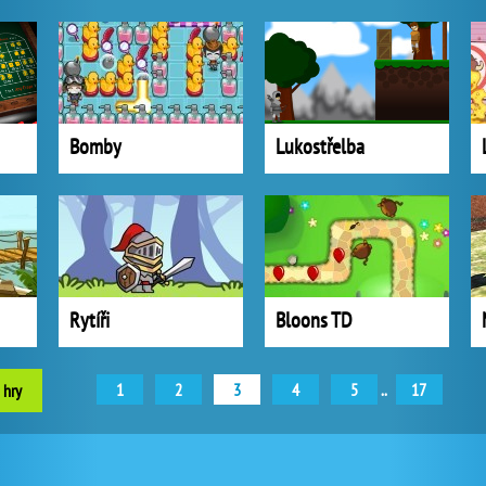
Bomby
Lukostřelba
Rytíři
Bloons TD
1
2
3
4
5
..
17
 hry