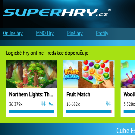
Online hry
MMO Hry
Plné hry
Profily
Logické hry online - redakce doporučuje
Northern Lights: The Secret of the Forest
Fruit Match
36 379x
16 682x
3 528x
Cube Es