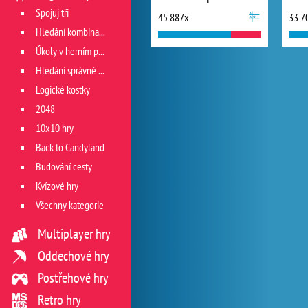
Spojuj tři
45 887x
33 7
Hledání kombinace
Úkoly v herním poli
Hledání správné cesty
Logické kostky
2048
10x10 hry
Back to Candyland
Budování cesty
Kvízové hry
Všechny kategorie
Multiplayer hry
Oddechové hry
Postřehové hry
Retro hry