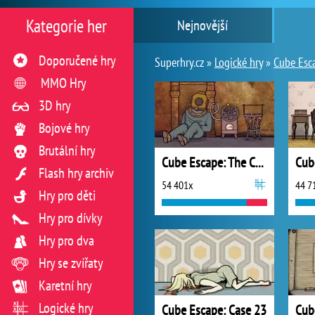
Kategorie her
Nejnovější
Doporučené hry
Superhry.cz »
Logické hry
»
Cube Esc
MMO Hry
3D hry
Bojové hry
Brutální hry
Cube Escape: The Cave
Flash hry archiv
54 401x
44 7
Hry pro děti
Hry pro dívky
Hry pro dva
Hry se zvířaty
Karetní hry
Logické hry
Cube Escape: Case 23