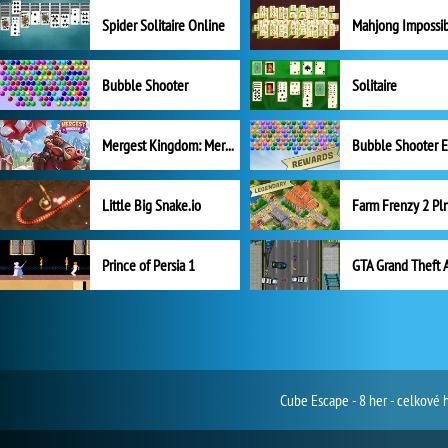
Spider Solitaire Online
Mahjong Impossi
Bubble Shooter
Solitaire
Mergest Kingdom: Merge Puzzle
Little Big Snake.io
Prince of Persia 1
GTA Grand Theft 
Cube Escape - 8 her - celkové 