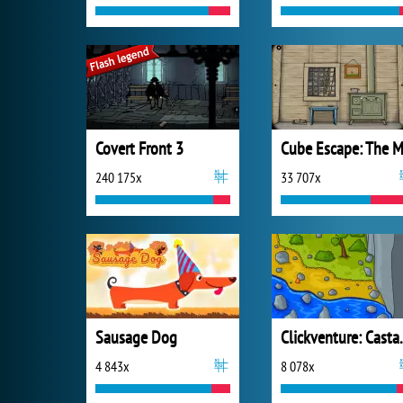
Covert Front 3
240 175x
33 707x
Sausage Dog
Clickve
4 843x
8 078x