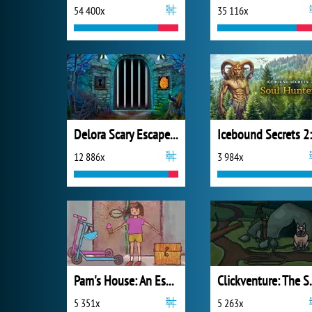
54 400x
35 116x
Delora Scary Escape: Mysteries Adventure
12 886x
3 984x
Pam's House: An Escape Game
Clickventu
5 351x
5 263x