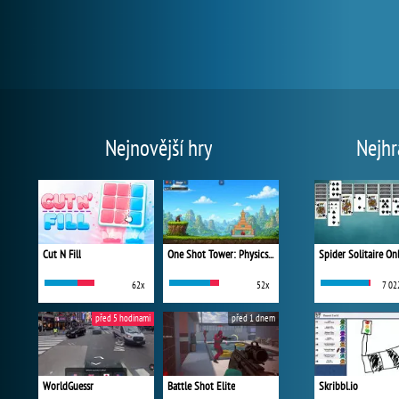
Nejnovější hry
Nejhr
Cut N Fill
One Shot Tower: Physics Destroyer
Spider Solitaire On
62x
52x
7 02
před 5 hodinami
před 1 dnem
WorldGuessr
Battle Shot Elite
Skribbl.io