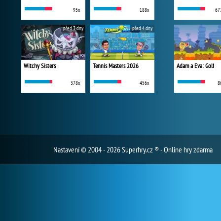
95x
188x
67
před 3 dny
před 4 dny
Witchy Sisters
Tennis Masters 2026
Adam a Eva: Golf
378x
456x
8
Nastavení
© 2004 - 2026 Superhry.cz ® - Online hry zdarma