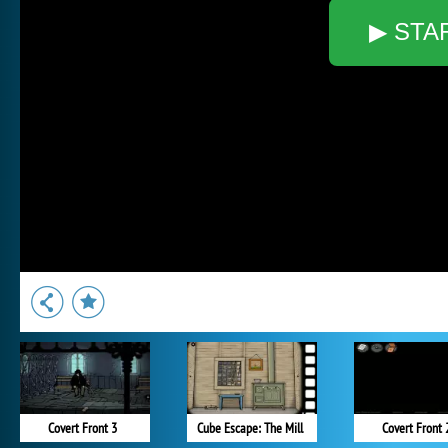
▶ STA
Covert Front 3
Cube Escape: The Mill
Covert Front 