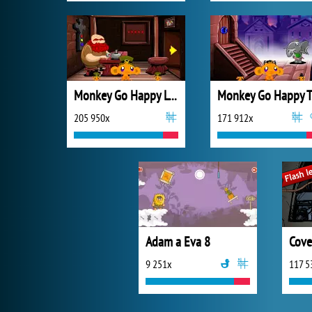
Monkey Go Happy Leprechauns
Mo
205 950x
171 912x
Adam a Eva 8
Cove
9 251x
117 5