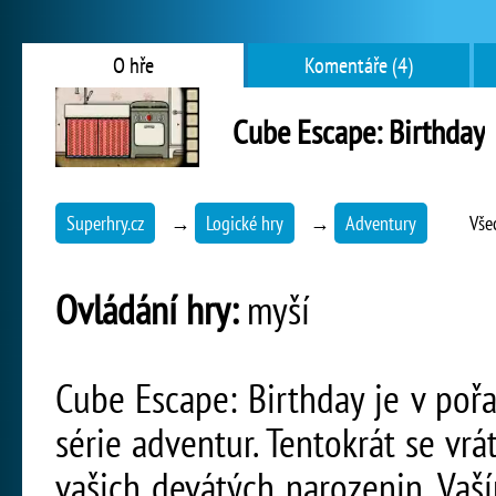
O hře
Komentáře (4)
Cube Escape: Birthday
Superhry.cz
→
Logické hry
→
Adventury
Vše
Ovládání hry:
myší
Cube Escape: Birthday je v poř
série adventur. Tentokrát se vr
vašich devátých narozenin. Vaš