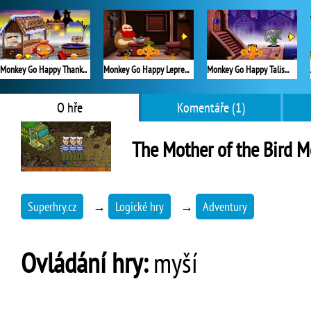
Monkey Go Happy Thanksgiving
Monkey Go Happy Leprechauns
Monkey Go Happy Talisman
O hře
Komentáře (1)
The Mother of the Bird 
Superhry.cz
→
Logické hry
→
Adventury
Ovládání hry:
myší