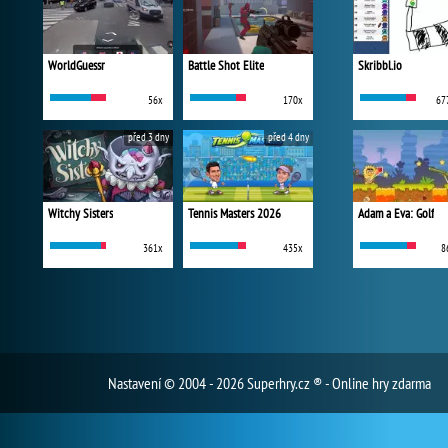
WorldGuessr
Battle Shot Elite
Skribbl.io
56x
170x
67
před 3 dny
před 4 dny
Witchy Sisters
Tennis Masters 2026
Adam a Eva: Golf
361x
435x
8
Nastavení
© 2004 - 2026 Superhry.cz ® - Online hry zdarma