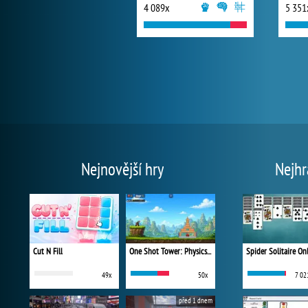
4 089x
5 351
Nejnovější hry
Nejhr
Cut N Fill
One Shot Tower: Physics Destroyer
Spider Solitaire On
49x
50x
7 02
před 1 dnem