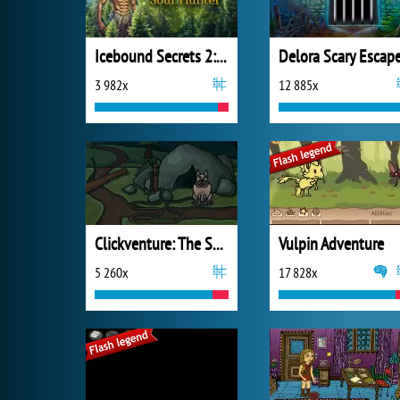
Icebound Secrets 2: Soul Hunter
3 982x
12 885x
Clickventure: The Secret Beneath
Vulpin Adventure
5 260x
17 828x