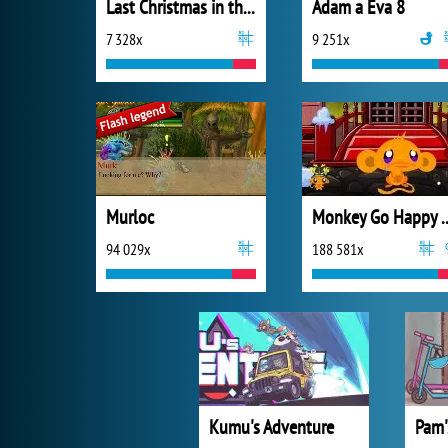
Last Christmas in the Cabin
Adam a Eva 8
7 328x
9 251x
Murloc
Monkey Go Happ
94 029x
188 581x
Kumu's Adventure