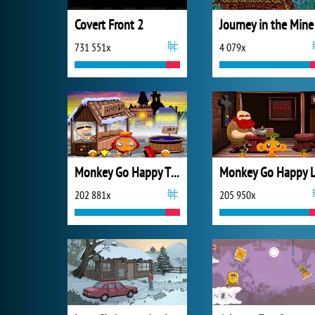
Covert Front 2
Journey in the Mine
731 551x
4 079x
Monkey Go Happy Thanksgiving
202 881x
205 950x