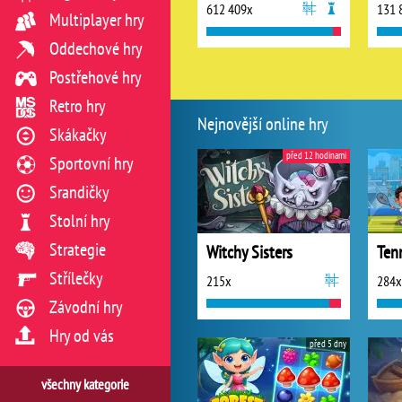
612 409x
131 
Multiplayer hry
Oddechové hry
Postřehové hry
Retro hry
Nejnovější online hry
Skákačky
před 12 hodinami
Sportovní hry
Srandičky
Stolní hry
Strategie
Witchy Sisters
Ten
Střílečky
215x
284x
Závodní hry
Hry od vás
před 5 dny
všechny kategorie