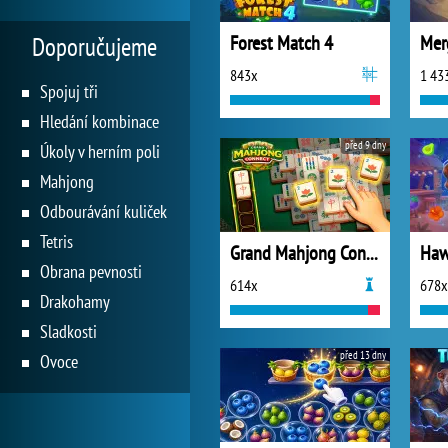
Forest Match 4
Mer
Doporučujeme
843x
1 43
Spojuj tři
Hledání kombinace
před 9 dny
Úkoly v herním poli
Mahjong
Odbourávání kuliček
Tetris
Grand Mahjong Connect
Haw
Obrana pevnosti
614x
678x
Drakohamy
Sladkosti
před 13 dny
Ovoce