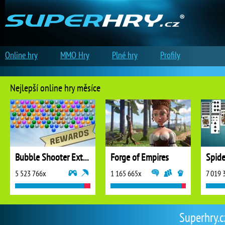
Online hry
MMO Hry
Plné hry
Profily
Nejlepší online hry měsíce
Bubble Shooter Extreme
Forge of Empires
5 523 766x
1 165 665x
7 019 
Superhry.c