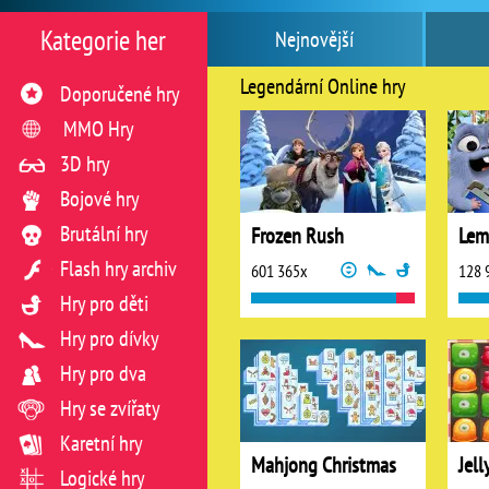
Kategorie her
Nejnovější
Legendární Online hry
Doporučené hry
MMO Hry
3D hry
Bojové hry
Brutální hry
Frozen Rush
Lem
Flash hry archiv
601 365x
128 
Hry pro děti
Hry pro dívky
Hry pro dva
Hry se zvířaty
Karetní hry
Mahjong Christmas
Jell
Logické hry