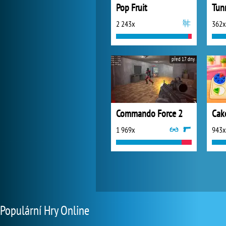
Pop Fruit
Tun
2 243x
362x
před 17 dny
Commando Force 2
Cak
1 969x
943x
Populární Hry Online