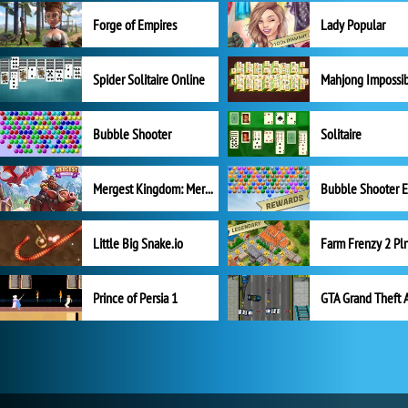
Forge of Empires
Lady Popular
Spider Solitaire Online
Mahjong Impossi
Bubble Shooter
Solitaire
Mergest Kingdom: Merge Puzzle
Little Big Snake.io
Prince of Persia 1
GTA Grand Theft 