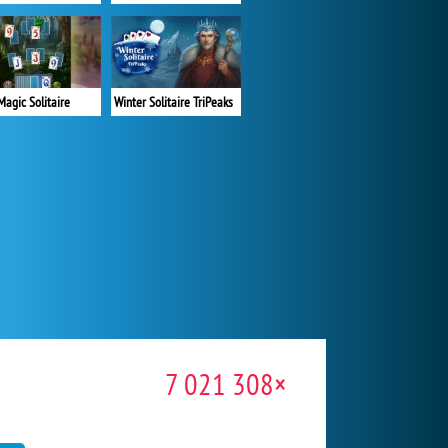
Magic Solitaire
Winter Solitaire TriPeaks
7 021 308×