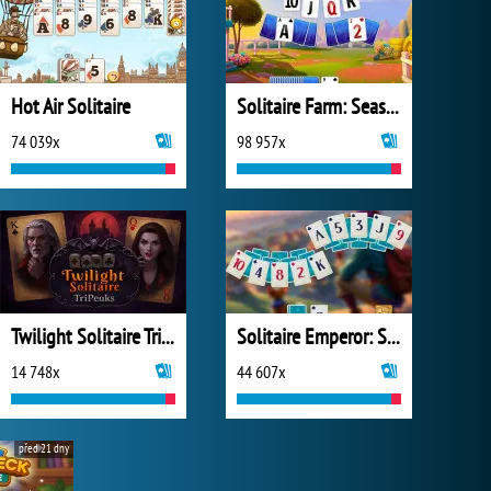
Hot Air Solitaire
Solitaire Farm: Seasons 2
74 039x
98 957x
Twilight Solitaire TriPeaks
Solitaire Emperor: Secrets of Fate
14 748x
44 607x
před 21 dny