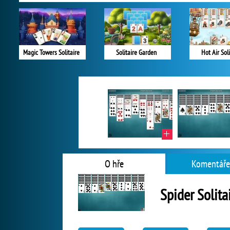
Magic Towers Solitaire
Solitaire Garden
Hot Air Soli
O hře
Komentáře
Spider Solita