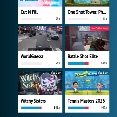
Cut N Fill
One Shot Tower: Physics Destroyer
39x
41x
před 14 hodinami
WorldGuessr
Battle Shot Elite
51x
146x
před 2 dny
před 3 dny
Witchy Sisters
Tennis Masters 2026
348x
407x