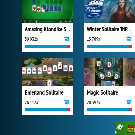
Amazing Klondike Solitaire
Winter Solitaire TriPeaks
59 932x
15 789x
Emerland Solitaire
Magic Solitaire
26 112x
28 397x