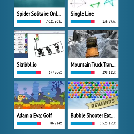
Spider Solitaire Online
Single Line
7 021 308x
136 593x
Skribbl.io
Mountain Truck Transport
677 206x
298 111x
Adam a Eva: Golf
Bubble Shooter Extreme
86 214x
5 525 151x