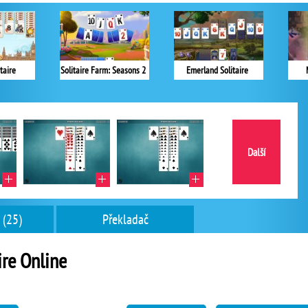
taire
Solitaire Farm: Seasons 2
Emerland Solitaire
Další
 (25)
Překladač
ire Online