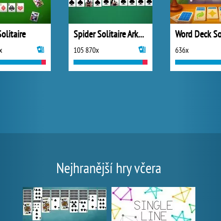
Solitaire
Spider Solitaire Arkadium
Word Deck Sol
x
105 870x
636x
Nejhranější hry včera