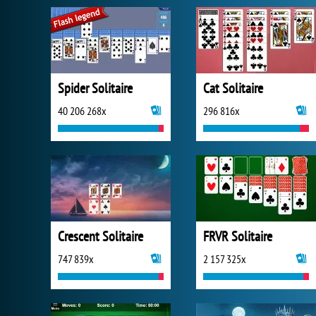
Spider Solitaire
Cat Solitaire
40 206 268x
296 816x
Crescent Solitaire
FRVR Solitaire
747 839x
2 157 325x