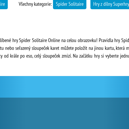
ire
Všechny kategorie:
Spider Solitaire
Hry z dílny Superhry
blíbené hry Spider Solitaire Online na celou obrazovku! Pravidla hry Spid
tu nebo seřazený sloupeček karet můžete položit na jinou kartu, která m
y od krále po eso, celý sloupeček zmizí. Na začátku hry si vyberte jednu