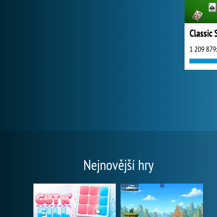
Classic 
1 209 879
Nejnovější hry