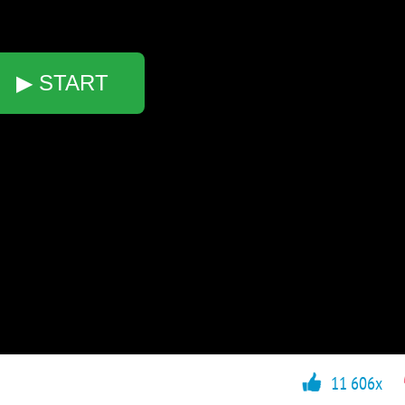
▶ START
11 606x