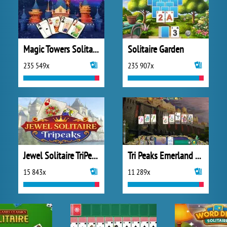
Magic Towers Solitaire
Solitaire Garden
235 549x
235 907x
Jewel Solitaire TriPeaks
Tri Peaks Emerland Solitaire
15 843x
11 289x