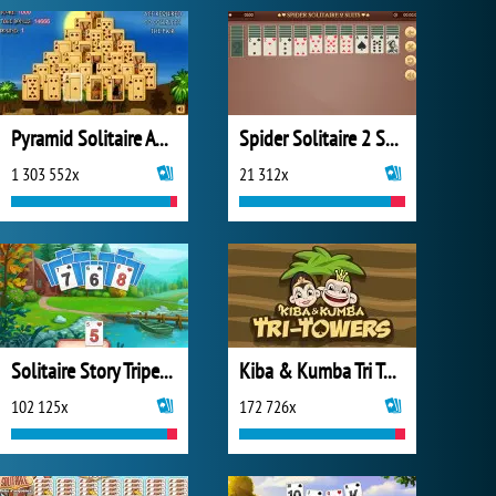
Pyramid Solitaire Ancient Egypt
Spider Solitaire 2 Suits
1 303 552x
21 312x
Solitaire Story Tripeaks 4
Kiba & Kumba Tri Towers Solitaire
102 125x
172 726x