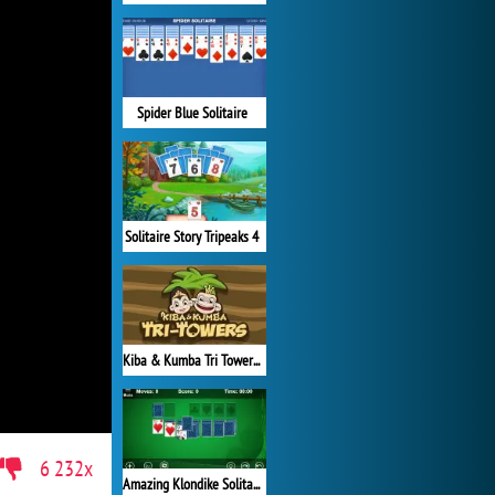
Spider Blue Solitaire
Solitaire Story Tripeaks 4
Kiba & Kumba Tri Towers Solitaire
6 232x
Amazing Klondike Solitaire