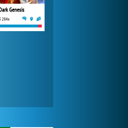
Dark Genesis
3 284x