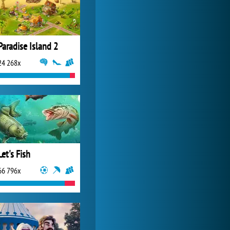
Paradise Island 2
24 268x
Let's Fish
66 796x