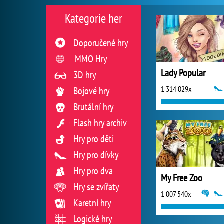
Kategorie her
Doporučené hry
MMO Hry
Lady Popular
3D hry
1 314 029x
Bojové hry
Brutální hry
Flash hry archiv
Hry pro děti
Hry pro dívky
Hry pro dva
My Free Zoo
Hry se zvířaty
1 007 540x
Karetní hry
Logické hry