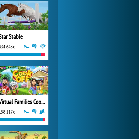
World of Tanks
1 822 604x
Star Stable
434 643x
Virtual Families Cook Off
158 117x