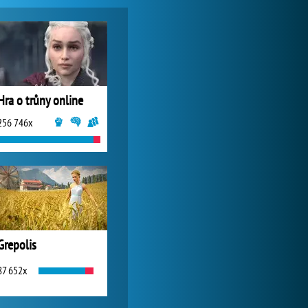
Zoo 2: Animal Park
245 010x
Hra o trůny online
256 746x
Forge of Empires
1 165 840x
Grepolis
87 652x