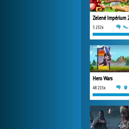
Zelené Impérium 
5 232x
Hero Wars
48 215x