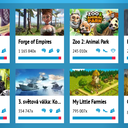
Forge of Empires
Zoo 2: Animal Park
1 165 840x
245 010x
3. světová válka: Konflikt národů
My Little Farmies
354 747x
795 007x