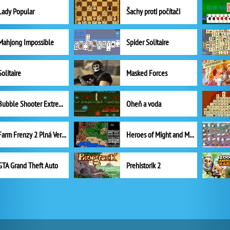
Lady Popular
Šachy proti počítači
Mahjong Impossible
Spider Solitaire
Solitaire
Masked Forces
Bubble Shooter Extreme
Oheň a voda
Farm Frenzy 2 Plná Verze
Heroes of Might and Magic II
GTA Grand Theft Auto
Prehistorik 2