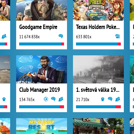
Goodgame Empire
Texas Holdem Poker 3
11 674 838x
633 801x
Club Manager 2019
1. světová válka 1914
134 765x
21 710x