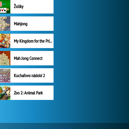
Žolíky
Mahjong
My Kingdom for the Princess Plná verze
Mah Jong Connect
Kuchařovo nádobí 2
Zoo 2: Animal Park