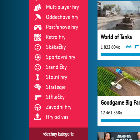
Multiplayer hry
Oddechové hry
Postřehové hry
Retro hry
World of Tanks
Skákačky
1 822 604x
Sportovní hry
Srandičky
Stolní hry
Strategie
Střílečky
Goodgame Big Fa
Závodní hry
12 461 858x
Hry od vás
všechny kategorie