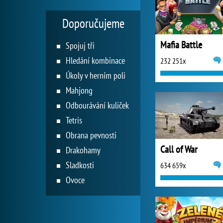
Doporučujeme
Mafia Battle
Spojuj tři
Hledání kombinace
232 251x
Úkoly v herním poli
Mahjong
Odbourávání kuliček
Tetris
Obrana pevnosti
Call of War
Drakohamy
Sladkosti
634 659x
Ovoce