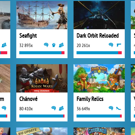
Seafight
Dark Orbit Reloaded
32 893x
20 261x
rm
Chánové
Family Relics
80 410x
36 649x