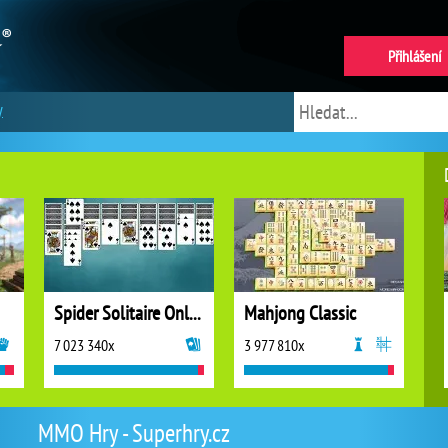
Přihlášení
y
Spider Solitaire Online
Mahjong Classic
7 023 340x
3 977 810x
MMO Hry - Superhry.cz