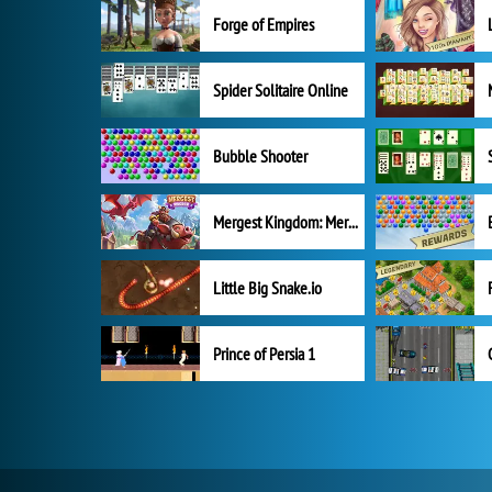
Forge of Empires
Spider Solitaire Online
Bubble Shooter
Mergest Kingdom: Merge Puzzle
Little Big Snake.io
Prince of Persia 1