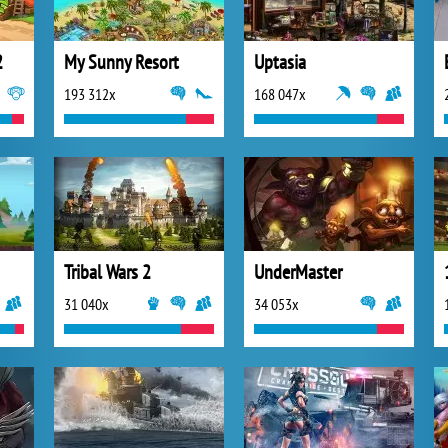
2
My Sunny Resort
Uptasia
193 312x
168 047x
Tribal Wars 2
UnderMaster
31 040x
34 053x