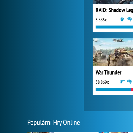
5 335x
War Thunder
58 869x
Populární Hry Online