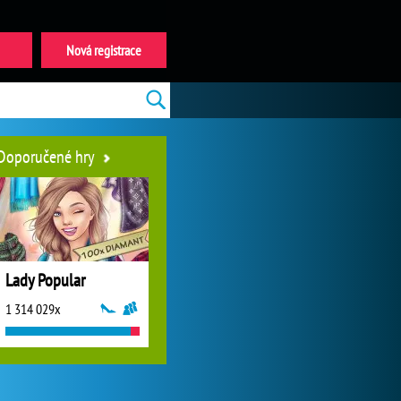
Nová registrace
Doporučené hry
Lady Popular
1 314 029x