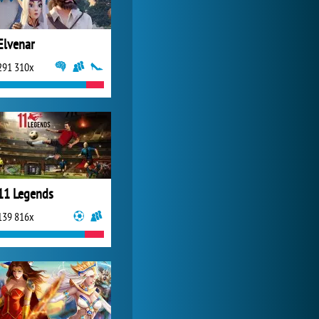
Elvenar
291 310x
11 Legends
139 816x