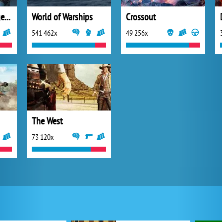
RAID: Shadow Legends
World of Warships
Crossout
541 462x
49 256x
The West
73 120x