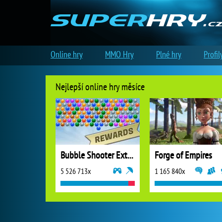
Online hry
MMO Hry
Plné hry
Profil
Nejlepší online hry měsíce
Bubble Shooter Extreme
Forge of Empires
5 526 713x
1 165 840x