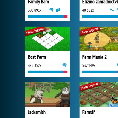
Family Barn
Elizino zahradnictví
305 891x
48 382x
Best Farm
Farm Mania 2
332 352x
537 149x
Jacksmith
Farmář