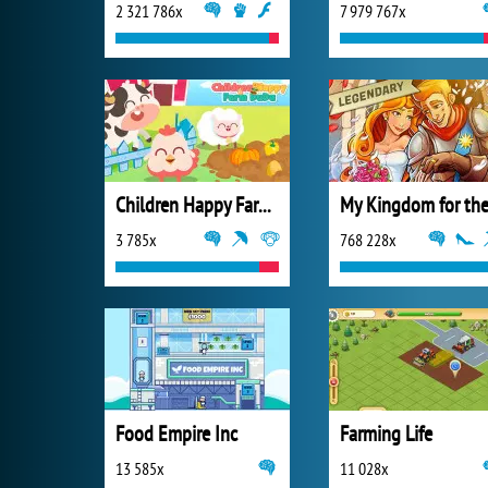
2 321 786x
7 979 767x
Children Happy Farm DuDu
3 785x
768 228x
Food Empire Inc
Farming Life
13 585x
11 028x