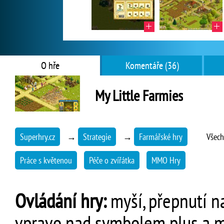
O hře
Komentáře (36)
My Little Farmies
Superhry.cz
→
Strategie
→
Farmářské hry
Všech
Práce s květenou
Péče o zvířátka
MMO Hry
Ovládání hry:
myší, přepnutí n
vpravo nad symbolem plus a 