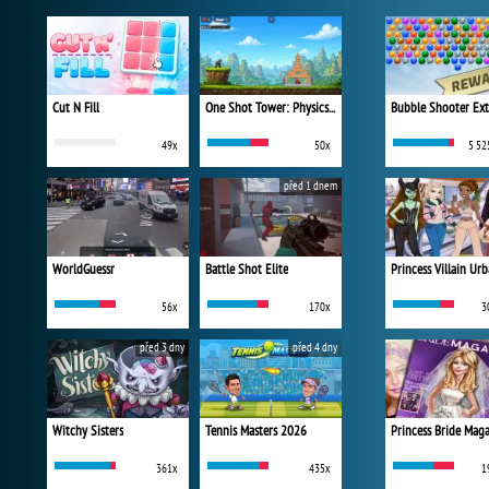
Cut N Fill
One Shot Tower: Physics Destroyer
Bubble Shooter Ex
49x
50x
5 52
před 1 dnem
WorldGuessr
Battle Shot Elite
56x
170x
3
před 3 dny
před 4 dny
Witchy Sisters
Tennis Masters 2026
Princess Bride Mag
361x
435x
1