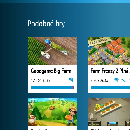
Podobné hry
Goodgame Big Farm
Farm
12 461 838x
2 207 263x