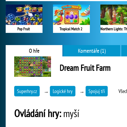
Pop Fruit
Tropical Match 2
O hře
Komentáře (1)
Dream Fruit Farm
Superhry.cz
→
Logické hry
→
Spojuj tři
Všec
Ovládání hry:
myší