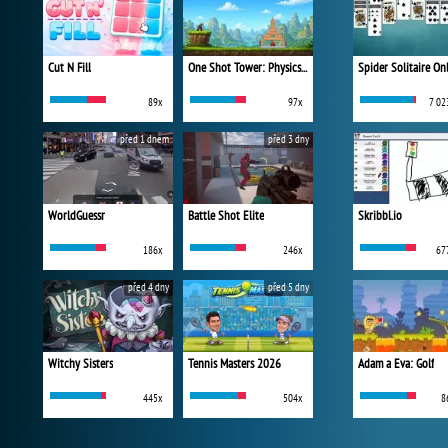
Cut N Fill
One Shot Tower: Physics Destroyer
Spider Solitaire On
89x
97x
7 02
před 1 dnem
před 3 dny
WorldGuessr
Battle Shot Elite
Skribbl.io
186x
246x
67
před 4 dny
před 5 dny
Witchy Sisters
Tennis Masters 2026
Adam a Eva: Golf
445x
504x
8