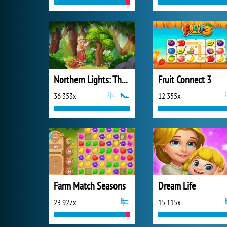
Northern Lights: The Secret of the Forest
Fruit Connect 3
36 353x
12 355x
Farm Match Seasons
Dream Life
23 927x
15 115x