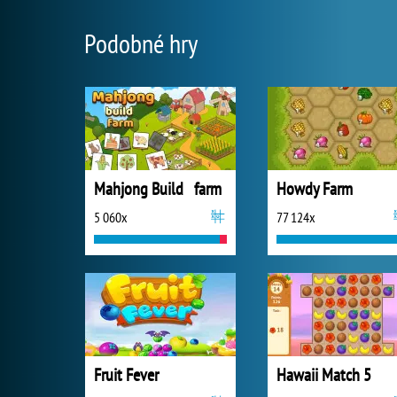
Podobné hry
Mahjong Build farm
Howdy Farm
5 060x
77 124x
Fruit Fever
Hawaii Match 5