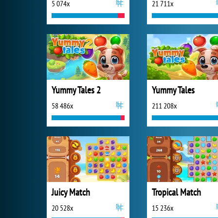
5 074x
21 711x
Yummy Tales 2
Yummy Tales
58 486x
211 208x
Juicy Match
Tropical Match
20 528x
15 236x