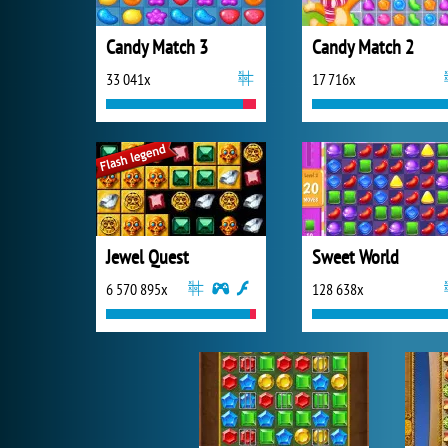
Candy Match 3
Candy Match 2
33 041x
17 716x
Jewel Quest
Sweet World
6 570 895x
128 638x