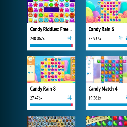
Candy Riddles: Free Match 3
Candy Rain 6
240 062x
78 937x
Candy Rain 8
Candy Match 4
27 476x
19 361x