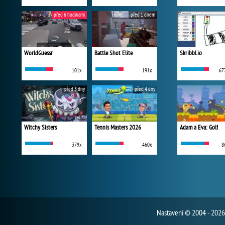
před 6 hodinami
před 1 dnem
WorldGuessr
Battle Shot Elite
Skribbl.io
101x
191x
67
před 3 dny
před 4 dny
Witchy Sisters
Tennis Masters 2026
Adam a Eva: Golf
379x
460x
8
Nastavení
© 2004 - 2026 