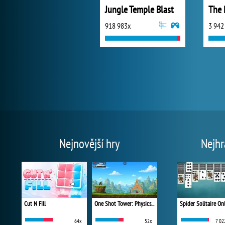
Jungle Temple Blast
The 
918 983x
3 942
Nejnovější hry
Nejhr
Cut N Fill
One Shot Tower: Physics Destroyer
Spider Solitaire On
64x
52x
7 02