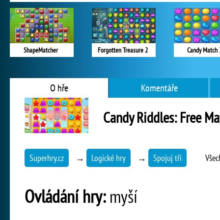
ShapeMatcher
Forgotten Treasure 2
Candy Match 
O hře
Komentáře
Candy Riddles: Free Ma
Superhry.cz
→
Logické hry
→
Spojuj tři
Všec
Ovládání hry:
myší