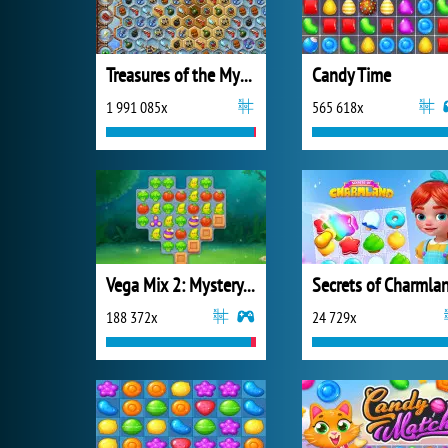
Treasures of the Mystic Sea
Candy Time
1 991 085x
565 618x
Vega Mix 2: Mystery of Island
Secrets of Charmla
188 372x
24 729x