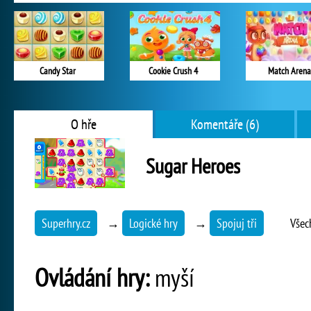
Candy Star
Cookie Crush 4
Match Arena
O hře
Komentáře (6)
Sugar Heroes
Superhry.cz
→
Logické hry
→
Spojuj tři
Všec
Ovládání hry:
myší