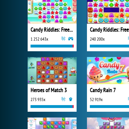
Candy Riddles: Free Match 3 Puzzle
Ca
1 252 643x
240 200x
Heroes of Match 3
Candy Rain 7
273 935x
52 919x