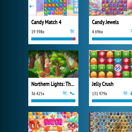
Candy Match 4
Candy Jewels
19 398x
4 696x
Northern Lights: The Secret of the Forest
Jelly Crush
36 425x
131 979x