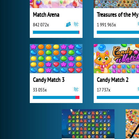
Match Arena
Trea
842 072x
1 991 965x
Candy Match 3
Candy Match 2
33 055x
17 737x