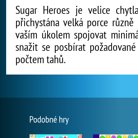
Sugar Heroes je velice chytl
přichystána velká porce různě
vaším úkolem spojovat minimál
snažit se posbírat požadovan
počtem tahů.
Podobné hry