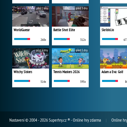
před 2 dny
před 3 dny
WorldGuessr
Battle Shot Elite
Skribbl.io
268x
312x
67
před 4 dny
před 5 dny
Witchy Sisters
Tennis Masters 2026
Adam a Eva: Golf
514x
595x
8
Nastavení
© 2004 - 2026 Superhry.cz ® - Online hry zdarma
Online hr