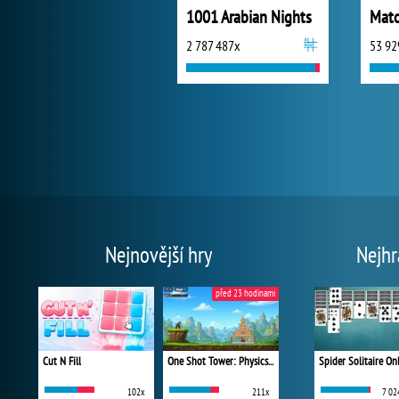
1001 Arabian Nights
Matc
2 787 487x
53 92
Nejnovější hry
Nejhr
před 23 hodinami
Cut N Fill
One Shot Tower: Physics Destroyer
Spider Solitaire On
102x
211x
7 02