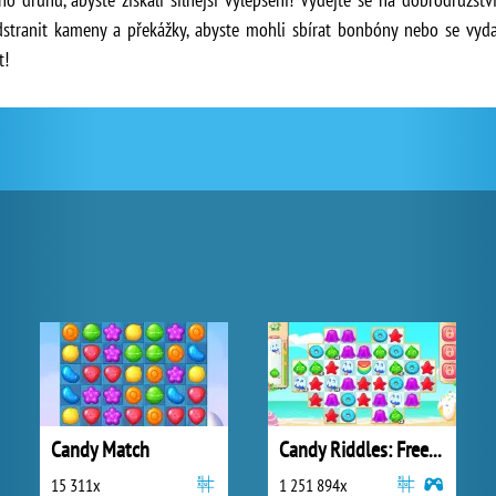
stranit kameny a překážky, abyste mohli sbírat bonbóny nebo se vyda
t!
Candy Match
Candy Riddles: Free Match 3 Puzzle
15 311x
1 251 894x