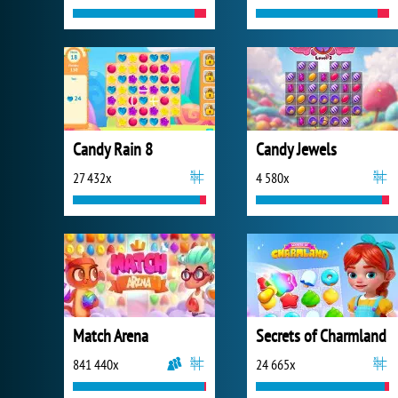
Candy Rain 8
Candy Jewels
27 432x
4 580x
Match Arena
Secrets of Charmland
841 440x
24 665x