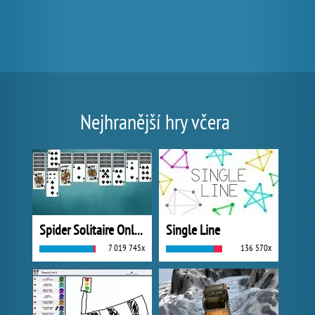
Nejhranější hry včera
Spider Solitaire Online
Single Line
7 019 745x
136 570x