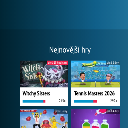
Nejnovější hry
před 15 hodinami
před 2 dny
Witchy Sisters
Tennis Masters 2026
245x
292x
před 3 dny
před 4 dny