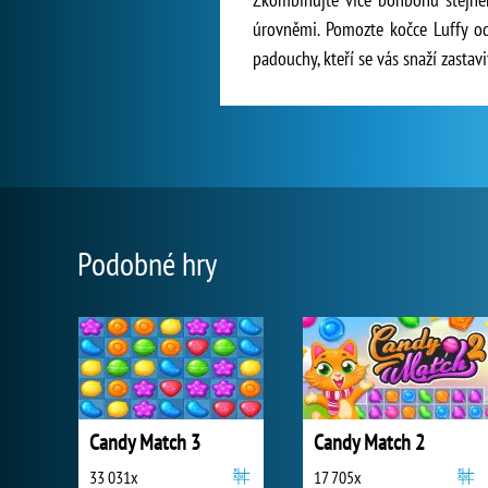
úrovněmi. Pomozte kočce Luffy od
padouchy, kteří se vás snaží zastavi
Podobné hry
Candy Match 3
Candy Match 2
33 031x
17 705x