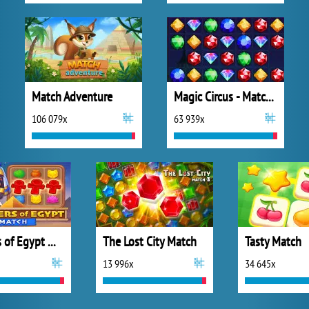
Match Adventure
Magic Circus - Match 3
106 079x
63 939x
Wonders of Egypt Match
The Lost City Match
Tasty Match
13 996x
34 645x