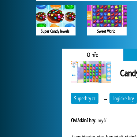
Super Candy Jewels
Sweet World
O hře
Cand
Superhry.cz
→
Logické hry
Ovládání hry:
myší
Zkombinujte více bonbónů stejného