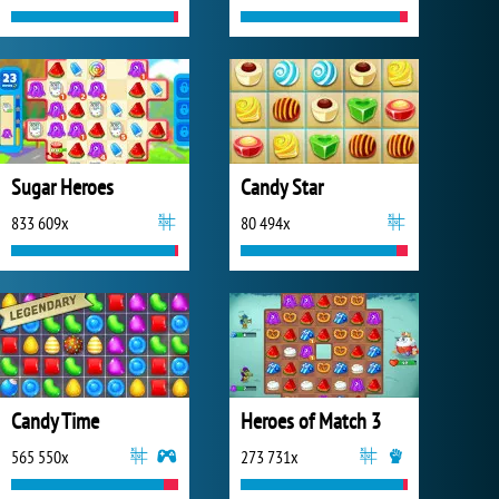
Sugar Heroes
Candy Star
833 609x
80 494x
Candy Time
Heroes of Match 3
565 550x
273 731x