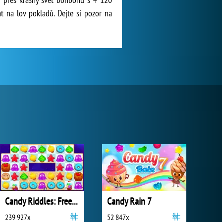
t na lov pokladů. Dejte si pozor na
Candy Riddles: Free Match 3
Candy Rain 7
239 927x
52 847x