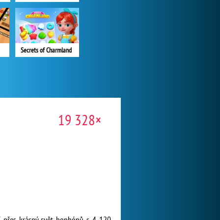
Secrets of Charmland
19 328×
ví přes krásný svět bonbónů s 4 120