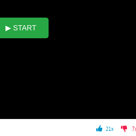
▶ START
21x
7