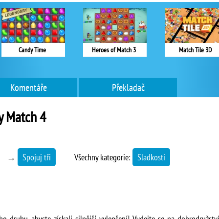
Candy Time
Heroes of Match 3
Match Tile 3D
Komentáře
Překladač
y Match 4
→
Spojuj tři
Všechny kategorie:
Sladkosti
 druhu, abyste získali silnější vylepšení! Vydejte se na dobrodružst