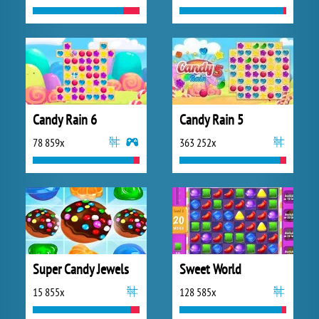
Candy Rain 6
Candy Rain 5
78 859x
363 252x
Super Candy Jewels
Sweet World
15 855x
128 585x