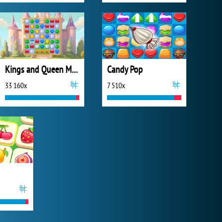
Kings and Queen Match
Candy Pop
33 160x
7 510x