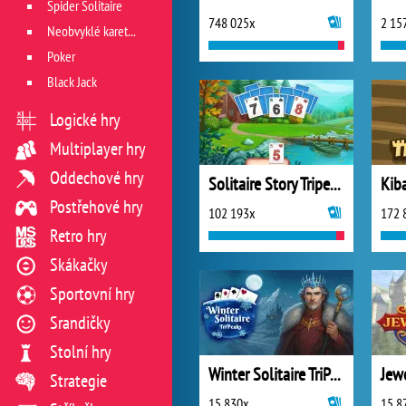
Spider Solitaire
748 025x
2 15
Neobvyklé karetní hry
Poker
Black Jack
Logické hry
Multiplayer hry
Oddechové hry
Solitaire Story Tripeaks 4
Postřehové hry
102 193x
172 
Retro hry
Skákačky
Sportovní hry
Srandičky
Stolní hry
Winter Solitaire TriPeaks
Strategie
15 830x
15 8