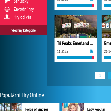
Střílečky
Závodní hry
Hry od vás
všechny kategorie
Tri Peaks Emerland Solitaire
Eme
11 312x
26 1
1
Populární Hry Online
Forge of Empires
Lady Popular