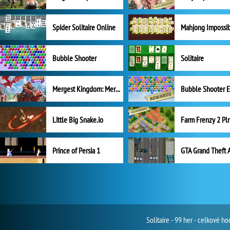
Spider Solitaire Online
Mahjong Impossi
Bubble Shooter
Solitaire
Mergest Kingdom: Merge Puzzle
Little Big Snake.io
Prince of Persia 1
GTA Grand Theft 
Solitaire - 99 her - celkové 