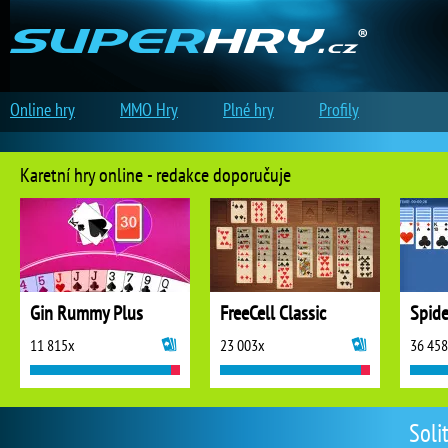
Online hry
MMO Hry
Plné hry
Profily
Karetní hry online - redakce doporučuje
Gin Rummy Plus
FreeCell Classic
Spide
11 815x
23 003x
36 45
Soli