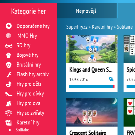
Kategorie her
Nejnovější
Doporučené hry
Superhry.cz »
Karetní hry
»
Solitaire
MMO Hry
3D hry
Bojové hry
Brutální hry
Kings and Queen Solitaire Tripeaks
Flash hry archiv
1 038 201x
7 02
Hry pro děti
Hry pro dívky
Hry pro dva
Hry se zvířaty
Karetní hry
Solitaire
Crescent Solitaire
FRVR