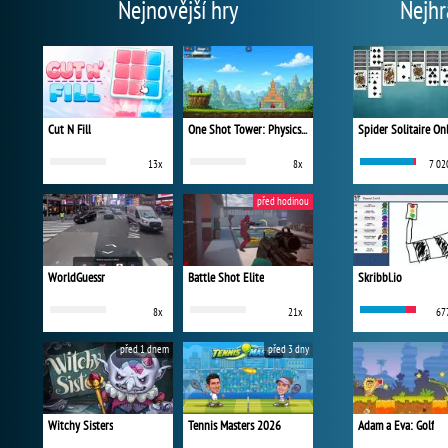
Nejnovější hry
Nejhr
Cut N Fill
One Shot Tower: Physics Destroyer
Spider Solitaire On
13x
8x
7 02
před hodinou
WorldGuessr
Battle Shot Elite
Skribbl.io
8x
21x
67
před 1 dnem
před 3 dny
Witchy Sisters
Tennis Masters 2026
Adam a Eva: Golf