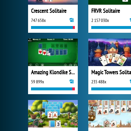
Crescent Solitaire
FRVR Solitaire
747 658x
2 157 030x
Amazing Klondike Solitaire
59 899x
235 488x