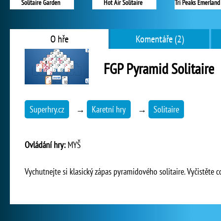
Solitaire Garden
Hot Air Solitaire
O hře
Komentáře (2)
FGP Pyramid Solitaire
Superhry.cz
→
Karetní hry
→
Solitaire
Ovládání hry:
MYŠ
Vychutnejte si klasický zápas pyramidového solitaire. Vyčistěte c