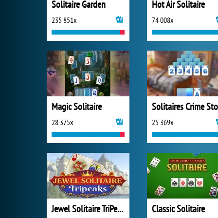
Solitaire Garden
Hot Air Solitaire
235 851x
74 008x
Magic Solitaire
28 375x
25 369x
Jewel Solitaire TriPeaks
Classic Solitaire