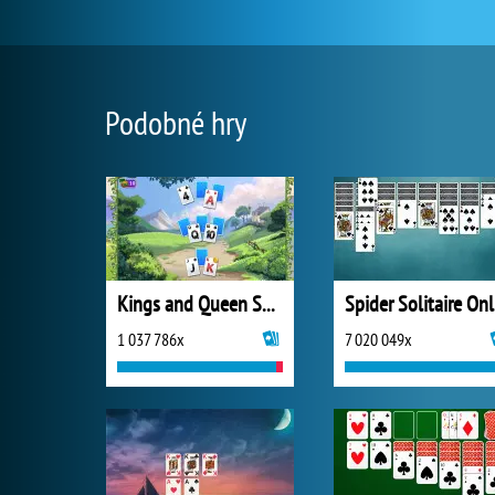
Podobné hry
Kings and Queen Solitaire Tripeaks
S
1 037 786x
7 020 049x