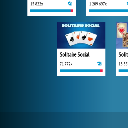
15 822x
1 209 697x
Solitaire Social
Soli
71 772x
13 38