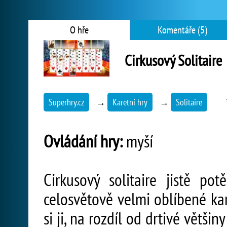
O hře
Komentáře (5)
Cirkusový Solitaire
Superhry.cz
→
Karetní hry
→
Solitaire
Ovládání hry:
myší
Cirkusový solitaire jistě pot
celosvětově velmi oblíbené kar
si ji, na rozdíl od drtivé větši