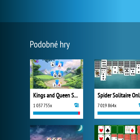
Podobné hry
Kings and Queen Solitaire Tripeaks
S
1 037 755x
7 019 864x