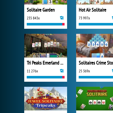
Solitaire Garden
Hot Air Solitaire
235 843x
73 997x
Tri Peaks Emerland Solitaire
11 276x
25 369x