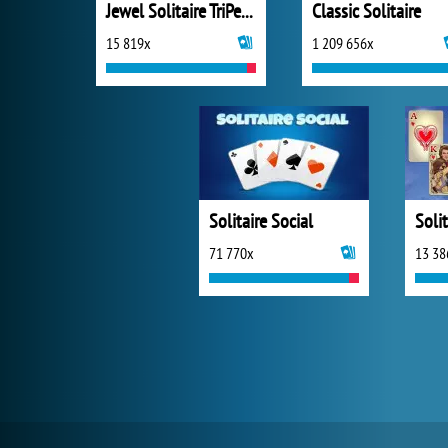
Jewel Solitaire TriPeaks
Classic Solitaire
15 819x
1 209 656x
Solitaire Social
Soli
71 770x
13 38