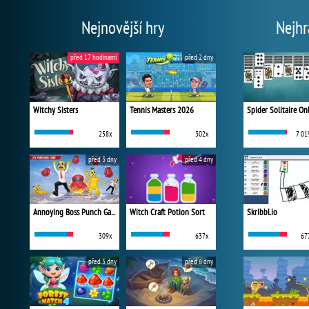
Nejnovější hry
Nejhr
před 17 hodinami
před 2 dny
Witchy Sisters
Tennis Masters 2026
Spider Solitaire On
258x
302x
7 01
před 3 dny
před 4 dny
Annoying Boss Punch Game
Witch Craft Potion Sort
Skribbl.io
309x
637x
67
před 5 dny
před 6 dny