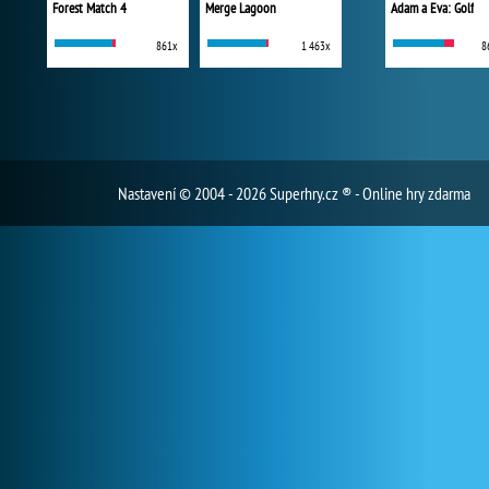
Forest Match 4
Merge Lagoon
Adam a Eva: Golf
861x
1 463x
8
Nastavení
© 2004 - 2026 Superhry.cz ® - Online hry zdarma