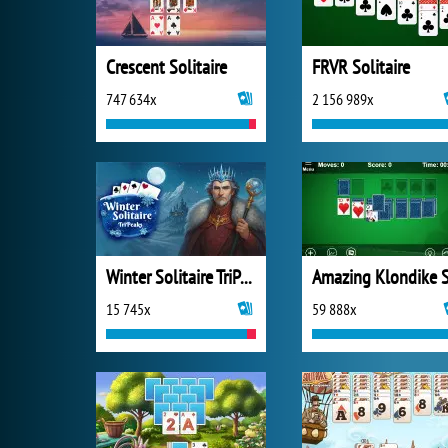
Crescent Solitaire
FRVR Solitaire
747 634x
2 156 989x
Winter Solitaire TriPeaks
15 745x
59 888x