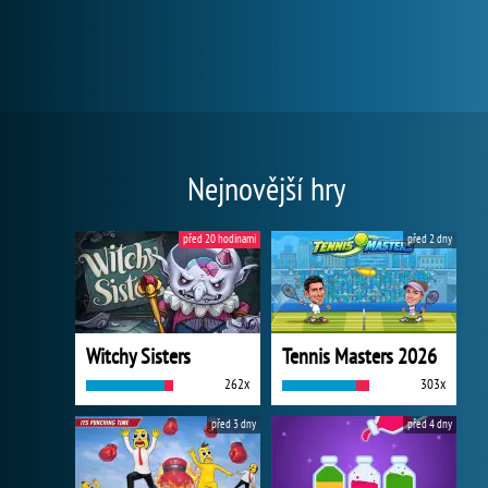
Nejnovější hry
před 20 hodinami
před 2 dny
Witchy Sisters
Tennis Masters 2026
262x
303x
před 3 dny
před 4 dny