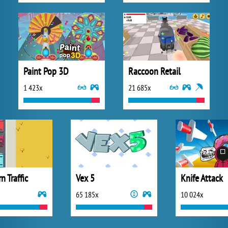
Paint Pop 3D
Raccoon Retail
1 423x
21 685x
n Traffic
Vex 5
Knife Attack
65 185x
10 024x