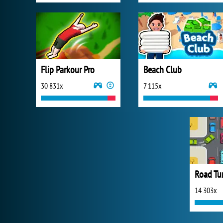
Flip Parkour Pro
Beach Club
30 831x
7 115x
Road Tur
14 303x