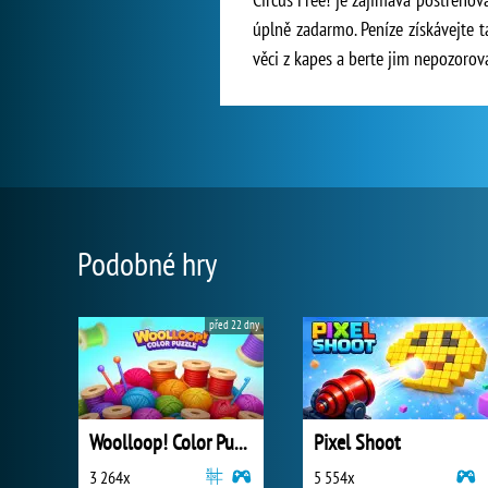
úplně zadarmo. Peníze získávejte t
věci z kapes a berte jim nepozorova
Podobné hry
před 22 dny
Woolloop! Color Puzzle
Pixel Shoot
3 264x
5 554x