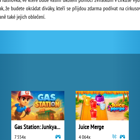
ak, že budete okrádat diváky, kteří se přijdou zdarma podívat na cirkus
ně také jejich oblečení.
Gas Station: Junkyard Tycoon
Juice Merge
7 554x
4 064x