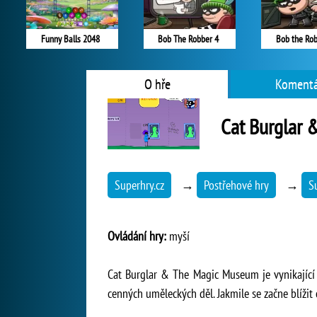
Funny Balls 2048
Bob The Robber 4
Bob the Rob
O hře
Komentá
Cat Burglar
Superhry.cz
→
Postřehové hry
→
S
Ovládání hry:
myší
Cat Burglar & The Magic Museum je vynikající 
cenných uměleckých děl. Jakmile se začne blížit o