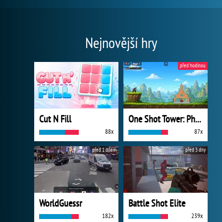
Nejnovější hry
před hodinou
Cut N Fill
One Shot Tower: Physics Destroyer
88x
87x
před 1 dnem
před 3 dny
WorldGuessr
Battle Shot Elite
182x
239x