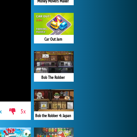
Money Movers Maker
Car Out Jam
Bob The Robber
x
5x
Bob the Robber 4: Japan