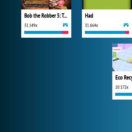
Bob the Robber 5: Temple Adventure
Had
31 149x
31 664x
Eco Rec
10 172x