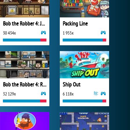
Bob the Robber 4: Japan
Packing Line
30 434x
1 955x
Bob the Robber 4: Russia
Ship Out
32 129x
6 118x