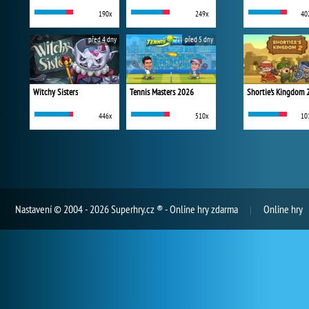
190x
249x
40
před 4 dny
před 5 dny
Witchy Sisters
Tennis Masters 2026
Shortie's Kingdom 
446x
510x
10
Nastavení
© 2004 - 2026 Superhry.cz ® - Online hry zdarma
Online hry