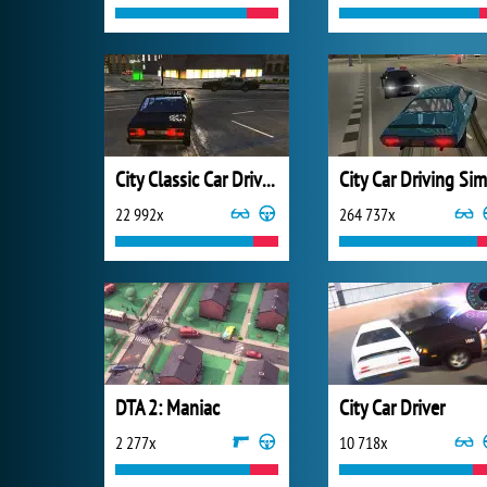
City Classic Car Driving
22 992x
264 737x
DTA 2: Maniac
City Car Driver
2 277x
10 718x