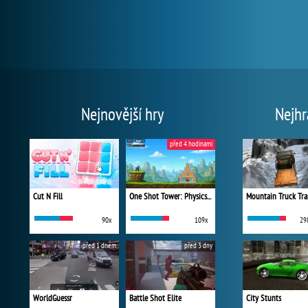
Nejnovější hry
Nejhr
před 4 hodinami
Cut N Fill
One Shot Tower: Physics Destroyer
Mountain Truck Tra
90x
109x
29
před 1 dnem
před 3 dny
WorldGuessr
Battle Shot Elite
City Stunts