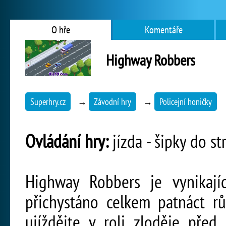
O hře
Komentáře
Highway Robbers
Superhry.cz
→
Závodní hry
→
Policejní honičky
Ovládání hry:
jízda - šipky do st
Highway Robbers je vynikají
přichystáno celkem patnáct r
ujíždějte v roli zloděje před 