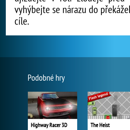
vyhýbejte se nárazu do překážek
cíle.
Podobné hry
Highway Racer 3D
The Heist