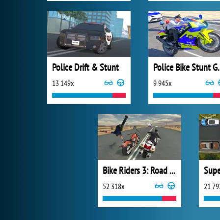
Police Drift & Stunt
Police Bi
13 149x
9 945x
Bike Riders 3: Road Rage
Supe
52 318x
21 79