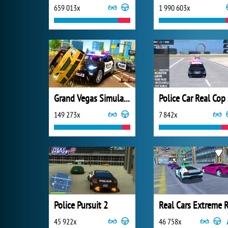
659 013x
1 990 603x
Grand Vegas Simulator
Po
149 273x
7 842x
Police Pursuit 2
45 922x
46 758x