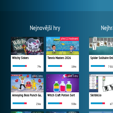
Nejnovější hry
Nejhr
před 22 hodinami
Witchy Sisters
Tennis Masters 2026
Spider Solitaire On
79x
184x
7 01
před 2 dny
před 3 dny
Annoying Boss Punch Game
Witch Craft Potion Sort
Skribbl.io
236x
558x
67