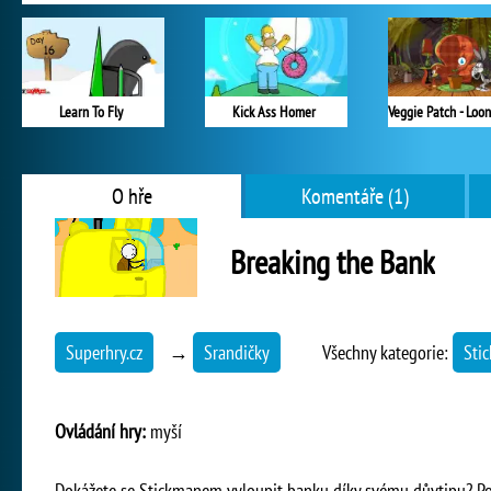
Learn To Fly
Kick Ass Homer
O hře
Komentáře (1)
Breaking the Bank
Superhry.cz
→
Srandičky
Všechny kategorie:
Sti
Ovládání hry:
myší
Dokážete se Stickmanem vyloupit banku díky svému důvtipu? Použi