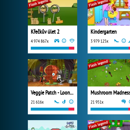
Křečkův úlet 2
Kindergarten
4 974 867x
3 979 125x
Veggie Patch - Looney Tunes
Mushroom Madnes
21 616x
21 951x