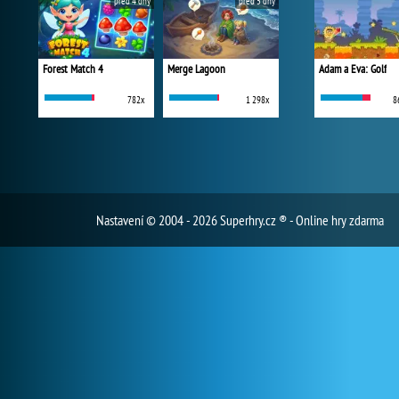
před 4 dny
před 5 dny
Forest Match 4
Merge Lagoon
Adam a Eva: Golf
782x
1 298x
8
Nastavení
© 2004 - 2026 Superhry.cz ® - Online hry zdarma