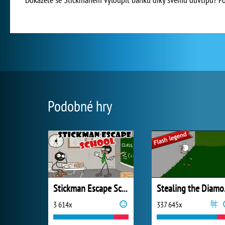
Podobné hry
Stickman Escape School
Ste
3 614x
337 645x