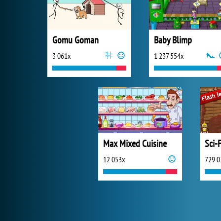
Gomu Goman
Baby Blimp
3 061x
1 237 554x
Max Mixed Cuisine
Sci-
12 053x
729 0