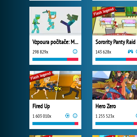
Vzpoura počítače: Minecraft
Sorority Panty Raid
298 829x
143 628x
Fired Up
Hero Zero
1 603 010x
1 255 523x