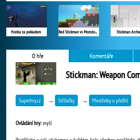
Honba za pokladem
Red Stickman vs Monster School 2
Stickman Arche
O hře
Komentáře
Stickman: Weapon Co
Superhry.cz
→
Střílečky
→
Přestřelky o přežití
Ovládání hry:
myší
Postřílejte v roli stickamna v každém kole všechny nepřátele, z