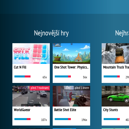
Nejnovější hry
Nejhr
Cut N Fill
One Shot Tower: Physics Destroyer
Mountain Truck Tra
65x
56x
29
před 7 hodinami
před 1 dnem
WorldGuessr
Battle Shot Elite
City Stunts
107x
196x
40