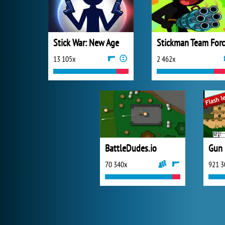
Stick War: New Age
13 105x
2 462x
BattleDudes.io
Gun
70 340x
921 3