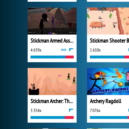
Stickman Armed Assassin Cold Space
4 659x
1 610x
Stickman Archer: The Wizard Hero
Archery Ragdoll
3 354x
7 076x