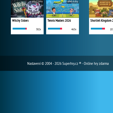
před 3 dny
před 4 dny
Witchy Sisters
Tennis Masters 2026
Shortie's Kingdom 
382x
463x
10
Nastavení
© 2004 - 2026 Superhry.cz ® - Online hry zdarma