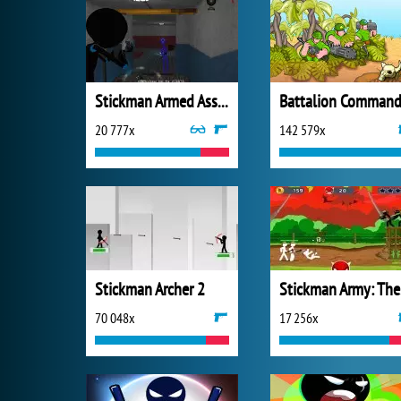
Stickman Armed Assassin Going Down
Battalion Command
20 777x
142 579x
Stickman Archer 2
St
70 048x
17 256x