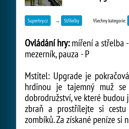
Superhry.cz
→
Střílečky
Všechny kategorie:
Ovládání hry:
míření a střelba - 
mezerník, pauza - P
Mstitel: Upgrade je pokračován
hrdinou je tajemný muž se 
dobrodružství, ve které budou 
zbraň a prostřílejte si ces
zombíků. Za získané peníze si 