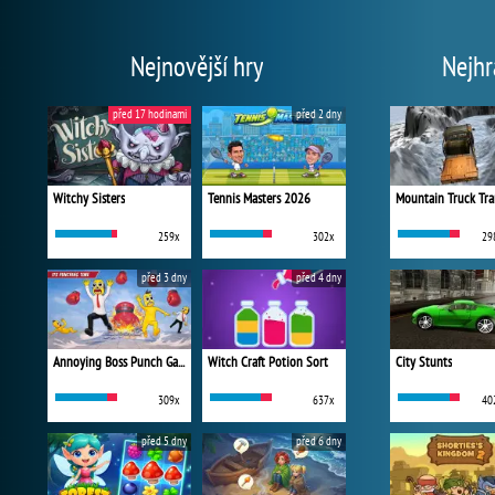
Nejnovější hry
Nejhr
před 17 hodinami
před 2 dny
Witchy Sisters
Tennis Masters 2026
Mountain Truck Tra
259x
302x
29
před 3 dny
před 4 dny
Annoying Boss Punch Game
Witch Craft Potion Sort
City Stunts
309x
637x
40
před 5 dny
před 6 dny