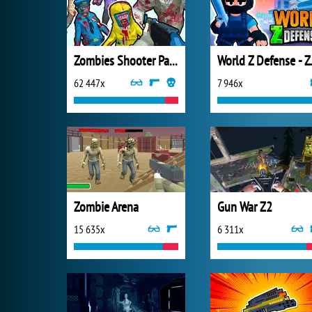
Zombies Shooter Part 1
World Z 
62 447x
7 946x
Zombie Arena
Gun War Z2
15 635x
6 311x