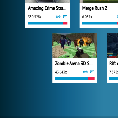
Amazing Crime Strange Stickman
Merge Rush Z
350 528x
6 057x
Zombie Arena 3D Survival
43 643x
7 578