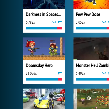
Darkness in Spaceship
Pew Pew Dose
6 782x
2 052x
Doomsday Hero
23 056x
5 492x