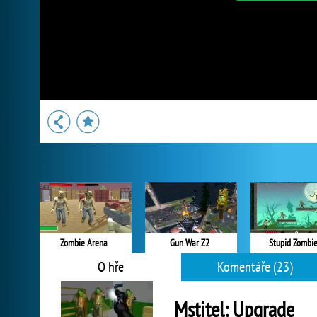
Zombie Arena
Gun War Z2
Stupid Zombi
O hře
Komentáře (23)
Mstitel: Upgrade