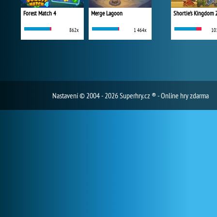
Forest Match 4
Merge Lagoon
Shortie's Kingdom 
862x
1 464x
10
Nastavení
© 2004 - 2026 Superhry.cz ® - Online hry zdarma