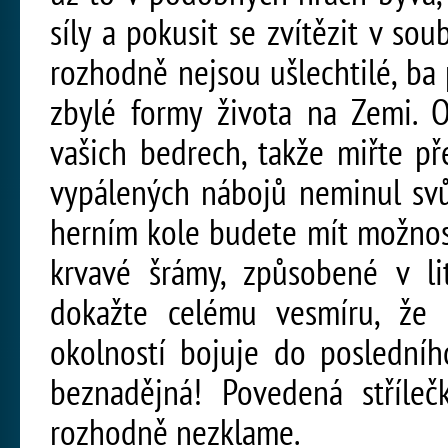
síly a pokusit se zvítězit v sou
rozhodně nejsou ušlechtilé, ba
zbylé formy života na Zemi. O
vašich bedrech, takže miřte p
vypálených nábojů neminul sv
herním kole budete mít možnost
krvavé šrámy, způsobené v li
dokažte celému vesmíru, že 
okolností bojuje do posledníh
beznadějná! Povedená stříleč
rozhodně nezklame.