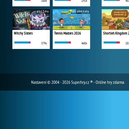
100x
191x
40
před 3 dny
před 4 dny
Witchy Sisters
Tennis Masters 2026
Shortie's Kingdom 
379x
460x
10
Nastavení
© 2004 - 2026 Superhry.cz ® - Online hry zdarma