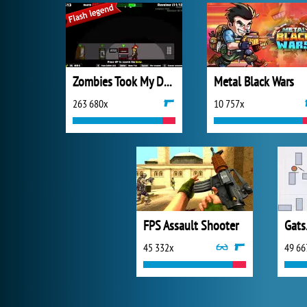
Zombies Took My Daughter
Metal Black Wars
263 680x
10 757x
FPS Assault Shooter
Gats
45 332x
49 66