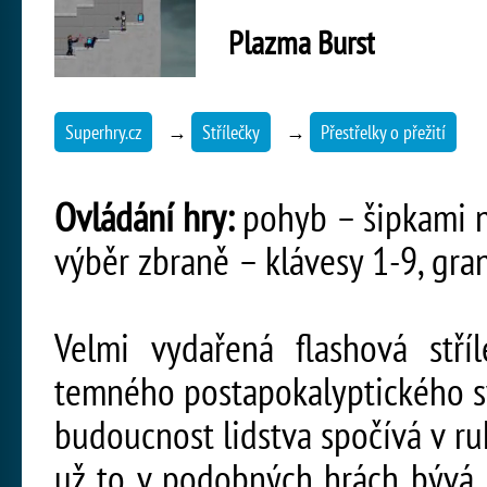
Plazma Burst
Superhry.cz
→
Střílečky
→
Přestřelky o přežití
Ovládání hry:
pohyb – šipkami ne
výběr zbraně – klávesy 1-9, gran
Velmi vydařená flashová stř
temného postapokalyptického sv
budoucnost lidstva spočívá v ru
už to v podobných hrách bývá,