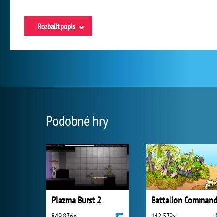
Rozbalit popis
Podobné hry
Plazma Burst 2
Battalion Command
849 876x
142 579x