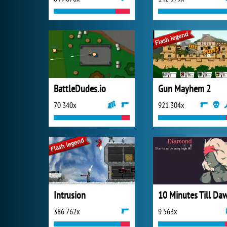
BattleDudes.io
Gun Mayhem 2
70 340x
921 304x
Intrusion
10 Minutes Till Da
386 762x
9 563x