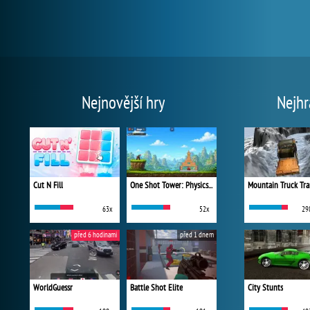
Nejnovější hry
Nejhr
Cut N Fill
One Shot Tower: Physics Destroyer
Mountain Truck Tra
63x
52x
29
před 6 hodinami
před 1 dnem
WorldGuessr
Battle Shot Elite
City Stunts