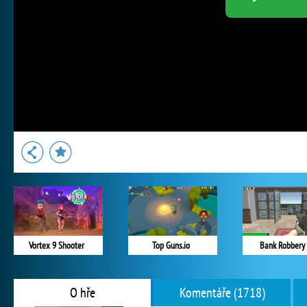
Vortex 9 Shooter
Top Guns.io
Bank Robbery
O hře
Komentáře (1718)