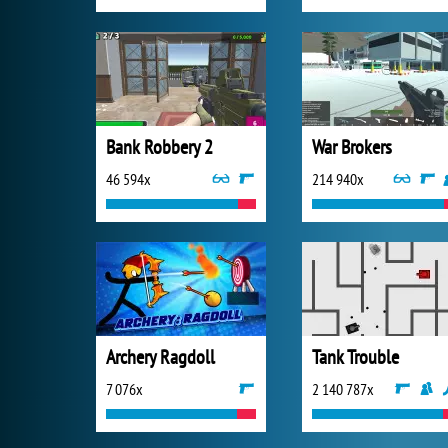
Bank Robbery 2
War Brokers
46 594x
214 940x
Archery Ragdoll
Tank Trouble
7 076x
2 140 787x