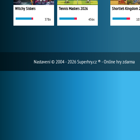
Witchy Sisters
Tennis Masters 2026
Shortie's Kingdom 
378x
456x
10
Nastavení
© 2004 - 2026 Superhry.cz ® - Online hry zdarma