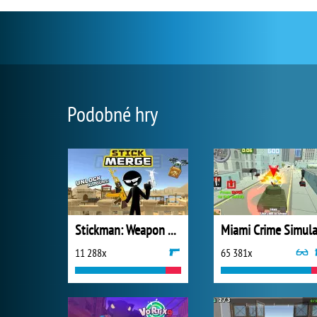
Podobné hry
Stickman: Weapon Combo
11 288x
65 381x