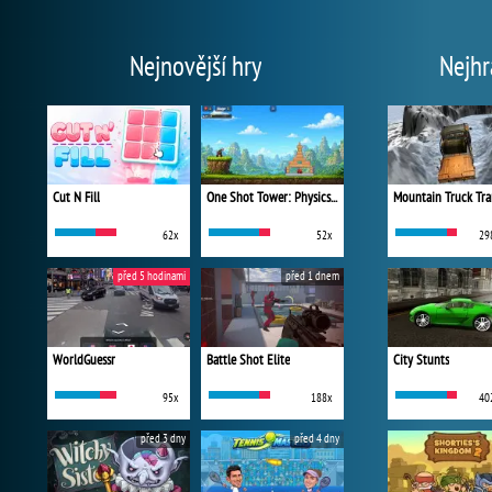
Nejnovější hry
Nejhr
Cut N Fill
One Shot Tower: Physics Destroyer
Mountain Truck Tra
62x
52x
29
před 5 hodinami
před 1 dnem
WorldGuessr
Battle Shot Elite
City Stunts
95x
188x
40
před 3 dny
před 4 dny