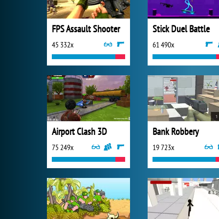
FPS Assault Shooter
Stick Duel Battle
45 332x
61 490x
Airport Clash 3D
Bank Robbery
75 249x
19 723x