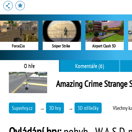
ForceZ.io
Sniper Strike
Airport Clash 3D
O hře
Komentáře (6)
Amazing Crime Strange 
Superhry.cz
→
3D hry
→
3D střílečky
Všechny k
Ovládání hry:
pohyb - W,A,S,D, m