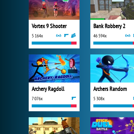
Vortex 9 Shooter
Bank Robbery 2
5 164x
46 594x
Archery Ragdoll
Archers Random
7 076x
5 308x