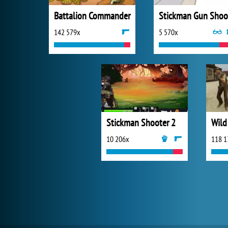
Battalion Commander
142 579x
5 570x
Stickman Shooter 2
Wild
10 206x
118 1