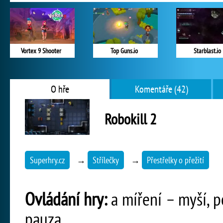
Vortex 9 Shooter
Top Guns.io
Starblast.io
O hře
Komentáře (42)
Robokill 2
Superhry.cz
→
Střílečky
→
Přestřelky o přežití
Ovládání hry:
a míření – myší, 
pauza