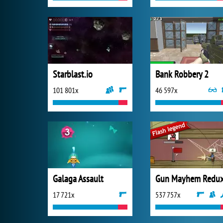
Starblast.io
Bank Robbery 2
101 801x
46 597x
Galaga Assault
Gun Mayhem Redu
17 721x
537 757x