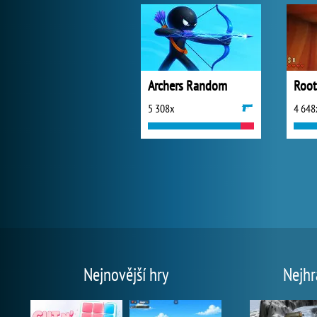
Archers Random
5 308x
4 648
Nejnovější hry
Nejhr