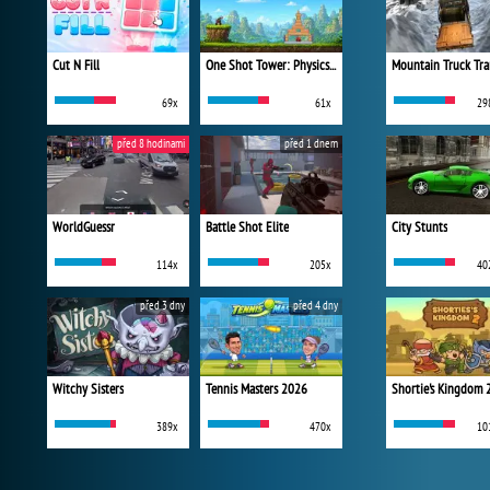
Cut N Fill
One Shot Tower: Physics Destroyer
Mountain Truck Tra
69x
61x
29
před 8 hodinami
před 1 dnem
WorldGuessr
Battle Shot Elite
City Stunts
114x
205x
40
před 3 dny
před 4 dny
Witchy Sisters
Tennis Masters 2026
Shortie's Kingdom 
389x
470x
10