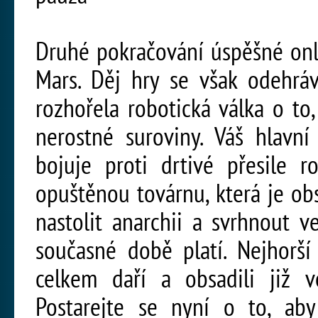
Druhé pokračování úspěšné onl
Mars. Děj hry se však odehráv
rozhořela robotická válka o t
nerostné suroviny. Váš hlavní
bojuje proti drtivé přesile r
opuštěnou továrnu, která je ob
nastolit anarchii a svrhnout v
současné době platí. Nejhorší
celkem daří a obsadili již v
Postarejte se nyní o to, ab