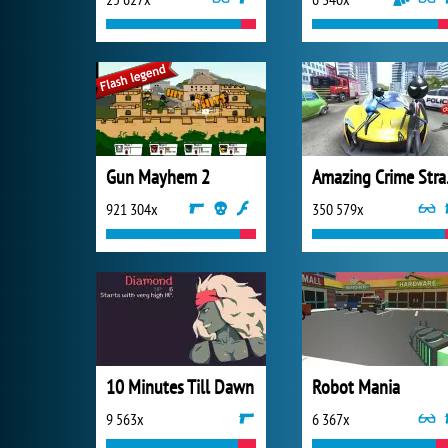
Gun Mayhem 2
Amazi
921 304x
350 579x
10 Minutes Till Dawn
Robot Mania
9 563x
6 367x