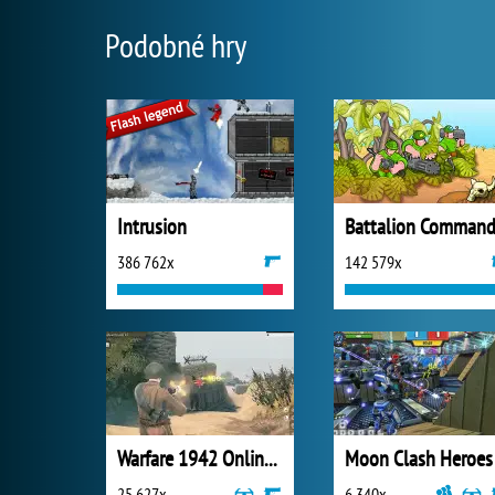
Podobné hry
Intrusion
Battalion Command
386 762x
142 579x
Warfare 1942 Online Shooter
Moon Clash Heroes
25 627x
6 340x