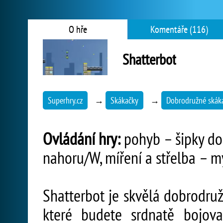
O hře
Komentáře (116)
Shatterbot
Superhry.cz
→
Skákačky
→
Dobrodružné skák
Ovládání hry:
pohyb – šipky do s
nahoru/W, míření a střelba – m
Shatterbot je skvělá dobrodruž
které budete srdnatě bojov