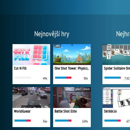
Nejnovější hry
Nejhr
Cut N Fill
One Shot Tower: Physics Destroyer
Spider Solitaire On
49x
50x
7 02
před 1 dnem
WorldGuessr
Battle Shot Elite
Skribbl.io
56x
169x
67