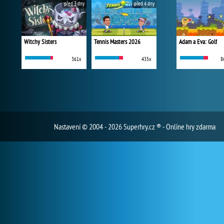
před 3 dny
před 4 dny
Witchy Sisters
Tennis Masters 2026
Adam a Eva: Golf
361x
435x
8
Nastavení
© 2004 - 2026 Superhry.cz ® - Online hry zdarma