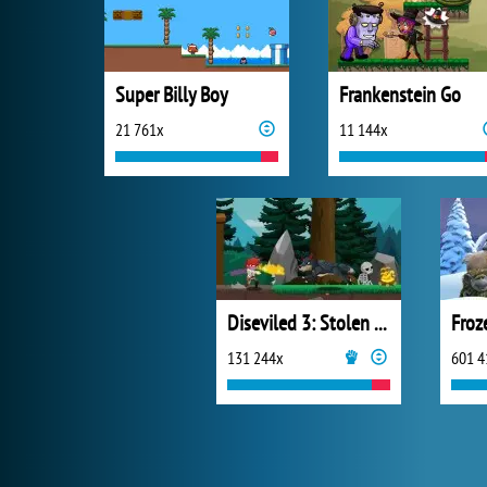
Super Billy Boy
Frankenstein Go
21 761x
11 144x
Diseviled 3: Stolen Kingdom
Froz
131 244x
601 4