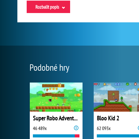
Rozbalit popis
Podobné hry
Super Robo Adventure
Bloo Kid 2
46 489x
62 093x