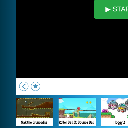
▶ STA
Nak the Cruncodile
Roller Ball X: Bounce Ball
Hoggy 2