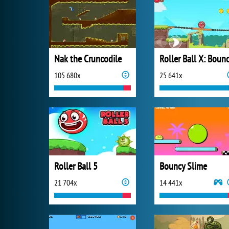
Nak the Cruncodile
105 680x
25 641x
Roller Ball 5
Bouncy Slime
21 704x
14 441x