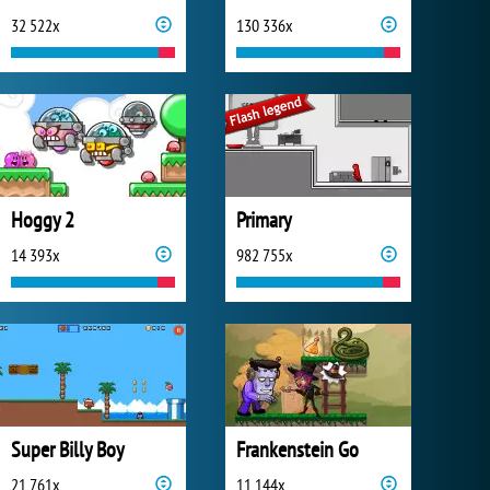
32 522x
130 336x
Hoggy 2
Primary
14 393x
982 755x
Super Billy Boy
Frankenstein Go
21 761x
11 144x