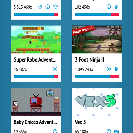
3 813 469x
102 458x
Super Robo Adventure
3 Foot Ninja II
46 487x
1 095 243x
Baby Chicco Adventures
Vex 5
19 355x
65 188x