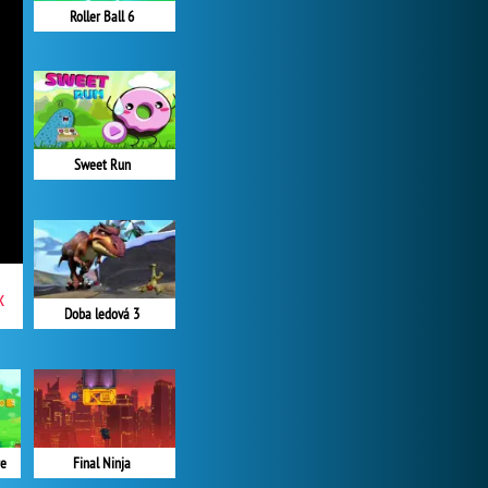
Roller Ball 6
Sweet Run
x
Doba ledová 3
Final Ninja
re