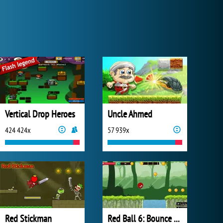
Vertical Drop Heroes
Uncle Ahmed
424 424x
57 939x
Red Stickman
Red Ball 6: Bounce Ball