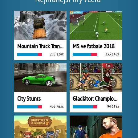
Mountain Truck Transport
MS ve fotbale 2018
298 124x
333 148x
City Stunts
Gladiátor: Champions Sprint
402 763x
94 169x