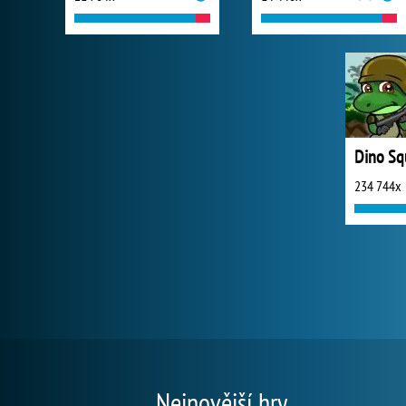
234 744x
Nejnovější hry