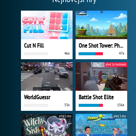
Cut N Fill
One Shot Tower: Physics Destroyer
46x
47x
před 16 hodinami
WorldGuessr
Battle Shot Elite
53x
156x
před 2 dny
před 3 dny