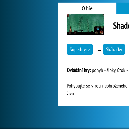
O hře
Shad
Superhry.cz
→
Skákačky
Ovládání hry:
pohyb - šipky, útok - 
Pohybujte se v roli neohroženého n
živu.