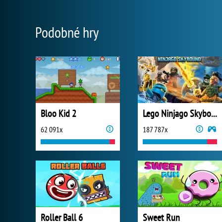
Podobné hry
Bloo Kid 2
Lego Ninjago Skybound
62 091x
187 787x
Roller Ball 6
Sweet Run