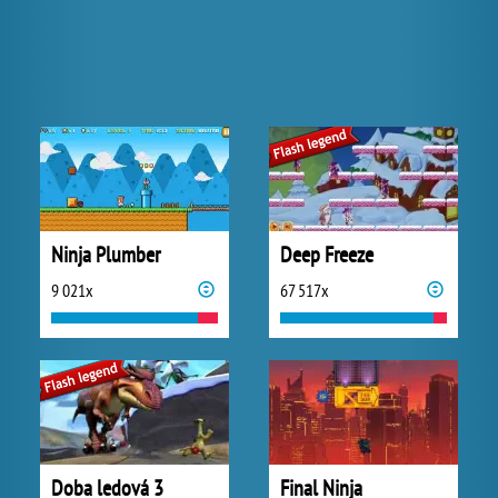
Ninja Plumber
Deep Freeze
9 021x
67 517x
Doba ledová 3
Final Ninja