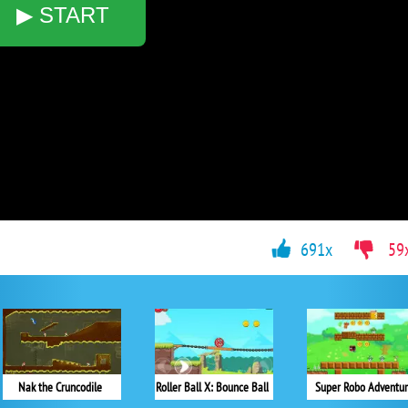
▶ START
691x
59
Nak the Cruncodile
Roller Ball X: Bounce Ball
Super Robo Adventu