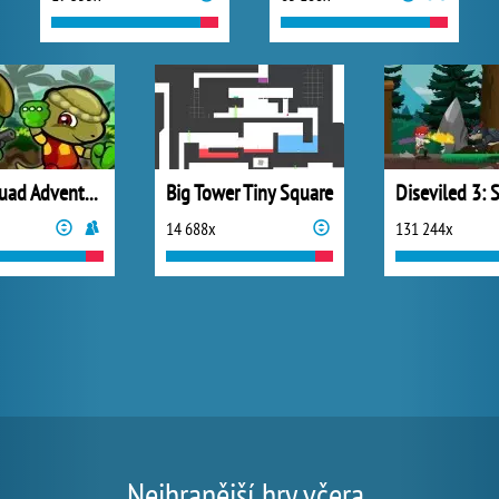
Dino Squad Adventure
Big Tower Tiny Square
14 688x
131 244x
Nejhranější hry včera