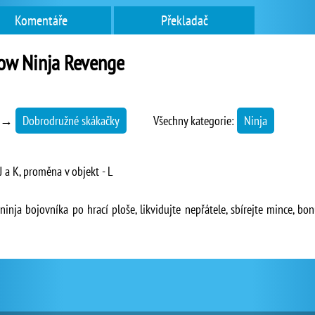
Komentáře
Překladač
ow Ninja Revenge
→
Dobrodružné skákačky
Všechny kategorie:
Ninja
J a K, proměna v objekt - L
inja bojovníka po hrací ploše, likvidujte nepřátele, sbírejte mince, bo