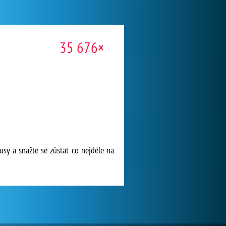
35 676×
nusy a snažte se zůstat co nejdéle na