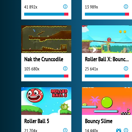
41 892x
13 989x
Nak the Cruncodile
Roller Ball X: Bounce Ball
105 680x
25 641x
Roller Ball 5
Bouncy Slime
21 704x
14 440x