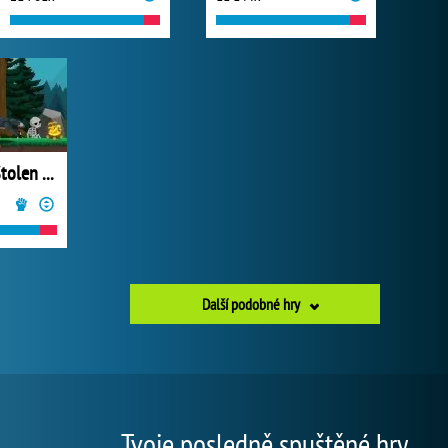
Diseviled 3: Stolen Kingdom
Další podobné hry
Tvoje posledně spuštěné hry