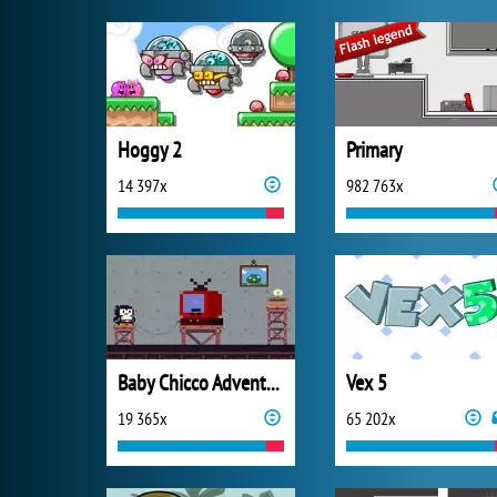
Hoggy 2
Primary
14 397x
982 763x
Baby Chicco Adventures
Vex 5
19 365x
65 202x