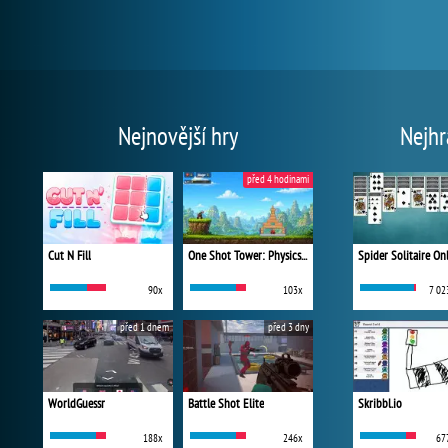
Nejnovější hry
Nejhr
před 4 hodinami
Cut N Fill
One Shot Tower: Physics Destroyer
Spider Solitaire On
90x
103x
7 02
před 1 dnem
před 3 dny
WorldGuessr
Battle Shot Elite
Skribbl.io
188x
246x
67