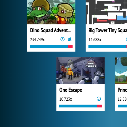
Dino Squad Adventure
Big Tower Tiny Squa
234 749x
14 688x
One Escape
Prin
10 723x
12 58