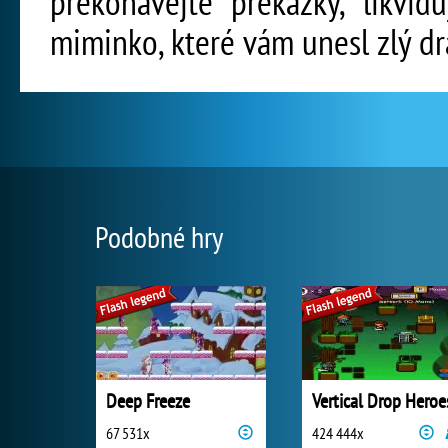
překonávejte překážky, likvid
miminko, které vám unesl zlý dr
Podobné hry
Deep Freeze
Vertical Drop Heroe
67 531x
424 444x