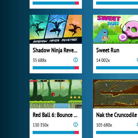
Shadow Ninja Revenge
Sweet Run
35 688x
14 002x
Red Ball 6: Bounce Ball
Nak the Cruncodile
130 350x
105 680x