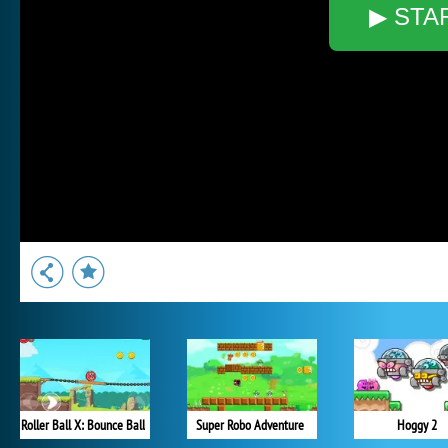
▶ STA
Roller Ball X: Bounce Ball
Super Robo Adventure
Hoggy 2