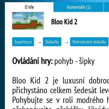
O hře
Komentáře (1)
Bloo Kid 2
Superhry.cz
→
Skákačky
→
Dobrodružné skákačky
Ovládání hry:
pohyb - šipky
Bloo Kid 2 je luxusní dobrod
přichystáno celkem šedesát lev
Pohybujte se v roli modrého h