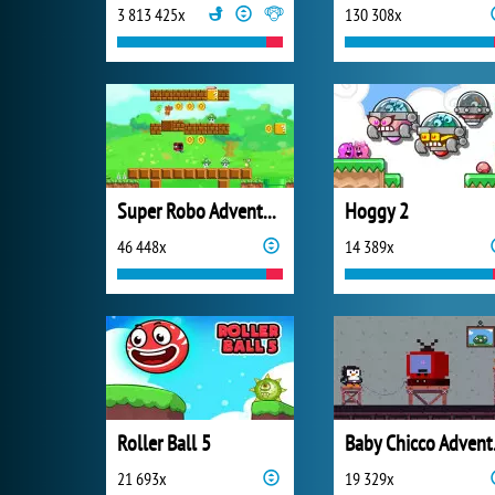
3 813 425x
130 308x
Super Robo Adventure
Hoggy 2
46 448x
14 389x
Roller Ball 5
Bab
21 693x
19 329x