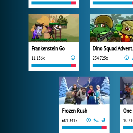
Frankenstein Go
Dino 
11 136x
234 725x
Frozen Rush
One 
601 341x
10 71