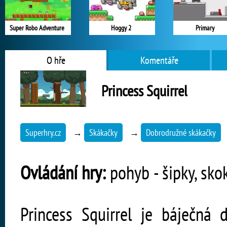
Super Robo Adventure
Hoggy 2
Primary
O hře
Komentáře
Princess Squirrel
Superhry.cz
→
Skákačky
→
Dobrodružné skákačky
Ovládání hry:
pohyb - šipky, sko
Princess Squirrel je báječná 