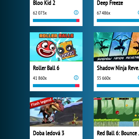
Bloo Kid 2
Deep Freeze
62 073x
67 486x
Roller Ball 6
Shado
41 860x
35 660x
Doba ledová 3
Red B