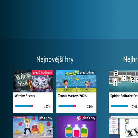
Nejnovější hry
Nejhr
před 5 hodinami
před 1 dnem
Witchy Sisters
Tennis Masters 2026
Spider Solitaire On
127x
210x
7 01
před 3 dny
před 4 dny