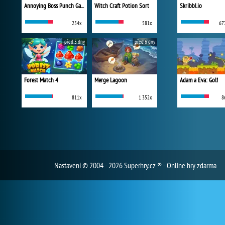
Annoying Boss Punch Game
Witch Craft Potion Sort
Skribbl.io
254x
581x
67
před 5 dny
před 6 dny
Forest Match 4
Merge Lagoon
Adam a Eva: Golf
811x
1 352x
8
Nastavení
© 2004 - 2026 Superhry.cz ® - Online hry zdarma