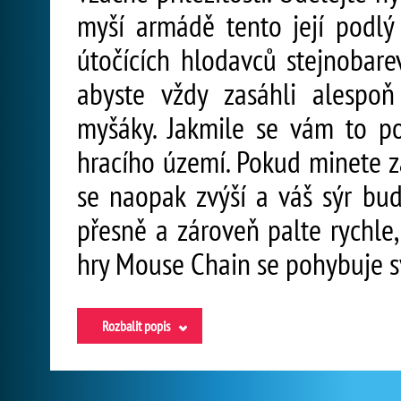
myší armádě tento její podlý
útočících hlodavců stejnobarev
abyste vždy zasáhli alespo
myšáky. Jakmile se vám to pod
hracího území. Pokud minete za
se naopak zvýší a váš sýr bud
přesně a zároveň palte rychl
hry Mouse Chain se pohybuje 
Rozbalit popis