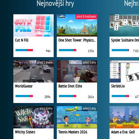
Nejnovější hry
Nejhr
před 8 hodinami
Cut N Fill
One Shot Tower: Physics Destroyer
Spider Solitaire On
94x
135x
7 02
před 1 dnem
před 3 dny
WorldGuessr
Battle Shot Elite
Skribbl.io
209x
261x
67
před 4 dny
před 5 dny
Witchy Sisters
Tennis Masters 2026
Adam a Eva: Golf