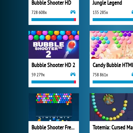
Bubble Shooter HD
Jungle Legend
728 608x
135 285x
Bubble Shooter HD 2
Candy Bubble HTM
59 279x
758 861x
Bubble Shooter Free 3
T