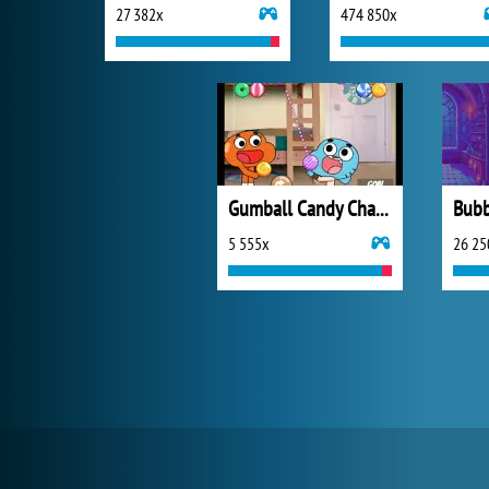
27 382x
474 850x
Gumball Candy Chaos
5 555x
26 25