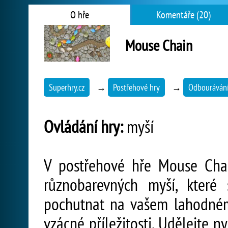
O hře
Komentáře (20)
Mouse Chain
Superhry.cz
→
Postřehové hry
→
Odbourávání
Ovládání hry:
myší
V postřehové hře Mouse Cha
různobarevných myší, které
pochutnat na vašem lahodném 
vzácné příležitosti. Udělejte n