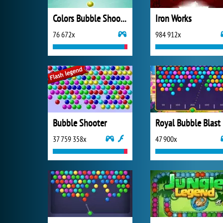
Colors Bubble Shooter
Iron Works
76 672x
984 912x
Bubble Shooter
Royal Bubble Blast
37 759 358x
47 900x