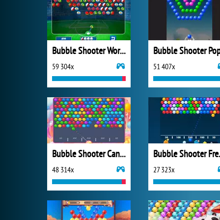
Bubble Shooter World Cup
Bubble Shooter Po
59 304x
51 407x
Bubble Shooter Candy 2
Bubbl
48 314x
27 323x