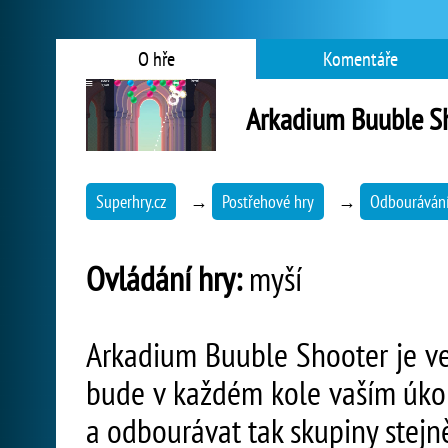
O hře
Komentáře
Arkadium Buuble S
Superhry.cz
→
Postřehové hry
→
Odbourávání
Ovládání hry:
myší
Arkadium Buuble Shooter je ve
bude v každém kole vaším úkol
a odbourávat tak skupiny stejn