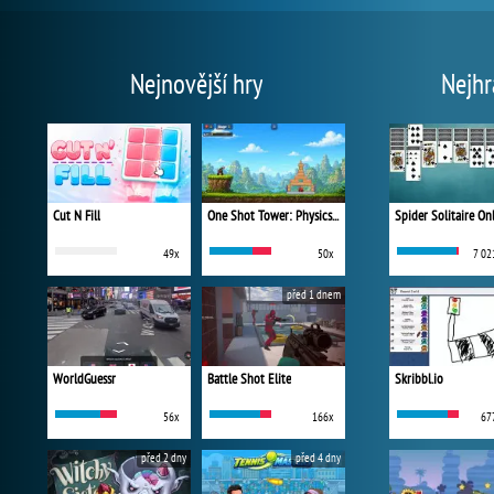
Nejnovější hry
Nejhr
Cut N Fill
One Shot Tower: Physics Destroyer
Spider Solitaire On
49x
50x
7 02
před 1 dnem
WorldGuessr
Battle Shot Elite
Skribbl.io
56x
166x
67
před 2 dny
před 4 dny