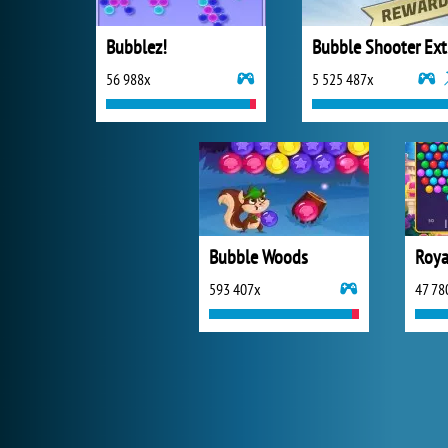
Bubblez!
B
56 988x
5 525 487x
Bubble Woods
Roya
593 407x
47 78