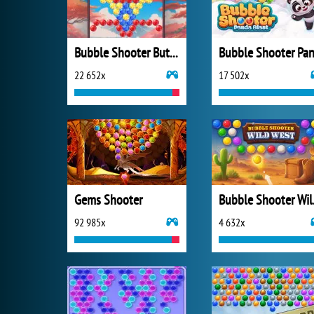
Bubble Shooter Butterfly
22 652x
17 502x
Gems Shooter
Bubb
92 985x
4 632x