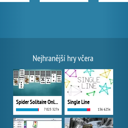
Nejhranější hry včera
Spider Solitaire Online
Single Line
7 023 327x
136 625x