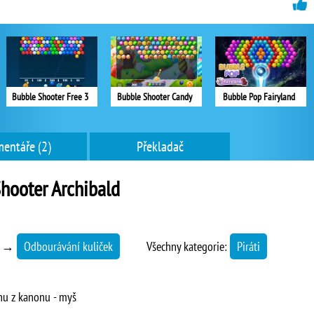
Bubble Shooter Free 3
Bubble Shooter Candy
Bubble Pop Fairyland
entáře (2)
Překladač
hooter Archibald
→
Odbourávání kuliček
Všechny kategorie:
Piráti
nu z kanonu - myš