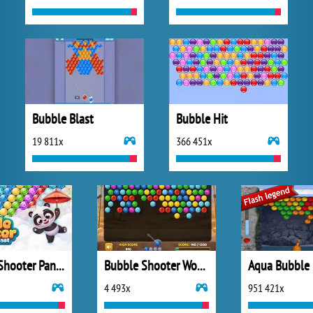
Bubble Blast
Bubble Hit
19 811x
366 451x
Bubble Shooter Panda Blast
Bubble Shooter Wonders of Egypt
Aqua Bubble
4 493x
951 421x