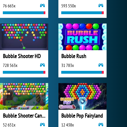
76 665x
593 550x
Bubble Shooter HD
Bubble Rush
728 563x
31 783x
Bubble Shooter Candy
Bubble Pop Fairyland
52 651x
12 438x