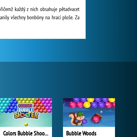
 přičemž každý z nich obsahuje pětadvacet
ranily všechny bonbóny na hrací ploše. Za
Colors Bubble Shooter
Bubble Woods