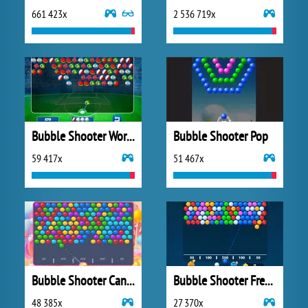
661 423x
2 536 719x
Bubble Shooter World Cup
Bubble Shooter Pop
59 417x
51 467x
Bubble Shooter Candy 2
Bubble Shooter Free 3
48 385x
27 370x