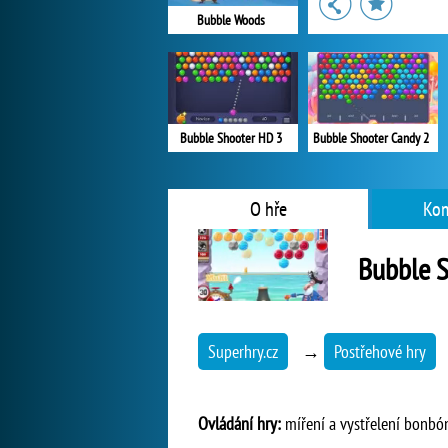
Bubble Woods
Bubble Shooter HD 3
Bubble Shooter Candy 2
O hře
Kom
Bubble S
Superhry.cz
→
Postřehové hry
Ovládání hry:
míření a vystřelení bonbó