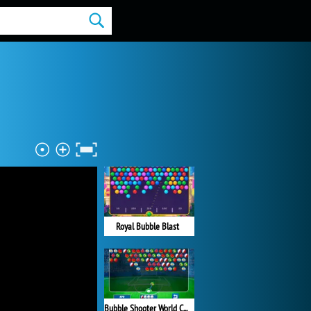
Royal Bubble Blast
Bubble Shooter World Cup