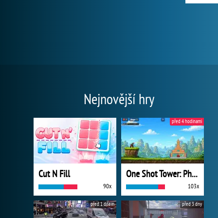
Nejnovější hry
před 4 hodinami
Cut N Fill
One Shot Tower: Physics Destroyer
90x
103x
před 1 dnem
před 3 dny