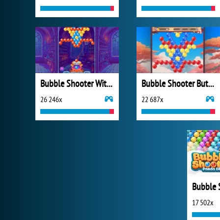
Bubble Shooter Witch Tower
Bubble Shooter Butterfly
26 246x
22 687x
17 502x