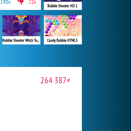
190x
72x
Bubble Shooter HD 2
Bubble Shooter Witch Tower
Candy Bubble HTML5
264 387×