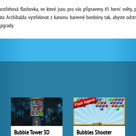
ostřehová flashovka, ve které jsou pro vás připraveny tři herní světy,
ráta Archibalda vystřelovat z kanonu barevné bonbóny tak, abyste odst
upgrady.
Bubble Tower 3D
Bubbles Shooter