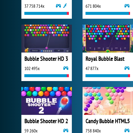
37 758 714x
671 804x
Bubble Shooter HD 3
Royal Bubble Blast
102 495x
47 877x
Bubble Shooter HD 2
Candy Bubble HTML5
59 260x
758 840x