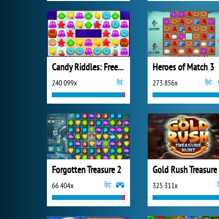
Candy Riddles: Free Match 3
Heroes of Match 3
240 099x
273 856x
Forgotten Treasure 2
66 404x
325 311x