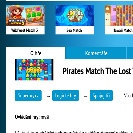
Wild West Match 3
Sea Match
Hawaii Match
O hře
Komentáře
Pirates Match The Lost
Superhry.cz
→
Logické hry
→
Spojuj tři
Všec
Ovládání hry:
myší
Užijte si toto pirátské dobrodružství a najděte ztracený poklad.