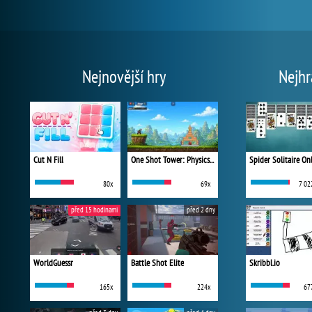
Nejnovější hry
Nejhr
Cut N Fill
One Shot Tower: Physics Destroyer
Spider Solitaire On
80x
69x
7 02
před 15 hodinami
před 2 dny
WorldGuessr
Battle Shot Elite
Skribbl.io
165x
224x
67