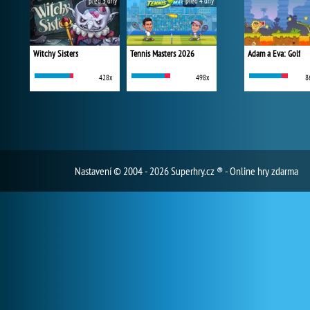
před 3 dny
před 4 dny
Witchy Sisters
Tennis Masters 2026
Adam a Eva: Golf
428x
498x
8
Nastavení
© 2004 - 2026 Superhry.cz ® - Online hry zdarma