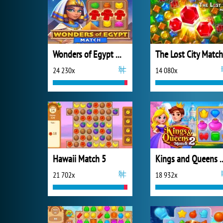
Wonders of Egypt Match
The Lost City Match
24 230x
14 080x
Hawaii Match 5
Kings and Quee
21 702x
18 932x