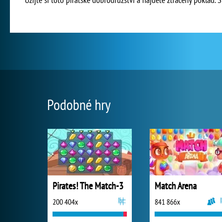
Podobné hry
Pirates! The Match-3
Match Arena
200 404x
841 866x