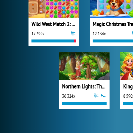
Wild West Match 2: The Gold Rush
17 399x
12 134x
Northern Lights: The Secret of the Forest
36 324x
8 590