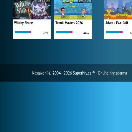
před 3 dny
před 4 dny
Witchy Sisters
Tennis Masters 2026
Adam a Eva: Golf
369x
446x
8
Nastavení
© 2004 - 2026 Superhry.cz ® - Online hry zdarma