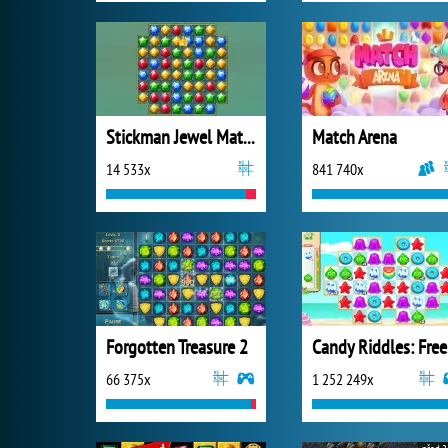
Stickman Jewel Match 3 Master
Match Arena
14 533x
841 740x
Forgotten Treasure 2
Ca
66 375x
1 252 249x