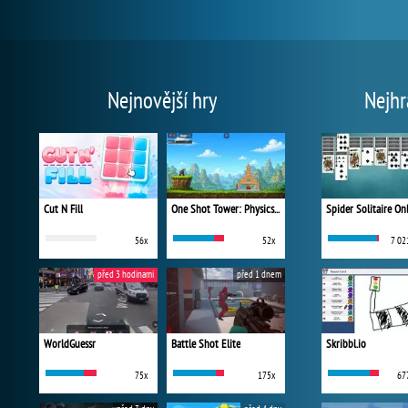
Nejnovější hry
Nejhr
Cut N Fill
One Shot Tower: Physics Destroyer
Spider Solitaire On
56x
52x
7 02
před 3 hodinami
před 1 dnem
WorldGuessr
Battle Shot Elite
Skribbl.io
75x
175x
67