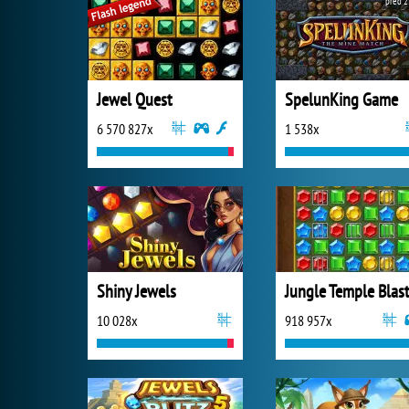
před 2
Jewel Quest
SpelunKing Game
6 570 827x
1 538x
Shiny Jewels
Jungle Temple Blas
10 028x
918 957x