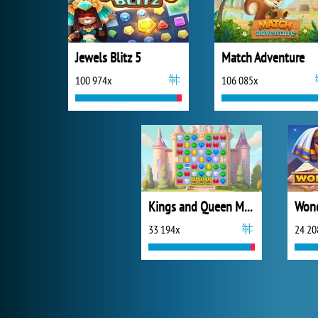
Jewels Blitz 5
Match Adventure
100 974x
106 085x
Kings and Queen Match
33 194x
24 20