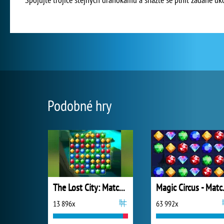
Podobné hry
The Lost City: Match 3
Magic
13 896x
63 992x