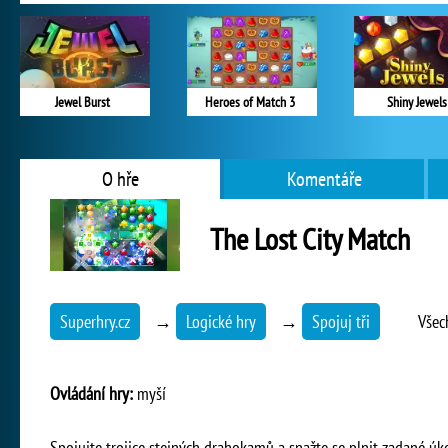
Jewel Burst
Heroes of Match 3
Shiny Jewels
O hře
Komentáře
The Lost City Match
Superhry.cz
→
Logické hry
→
Spojuj tři
Všec
Ovládání hry:
myší
Spojujte trojice stejných drahokamů a snažte se plnit zadané úkoly