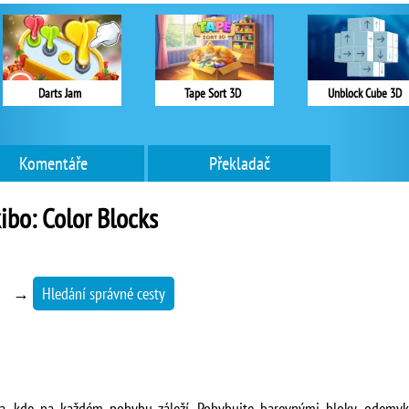
Darts Jam
Tape Sort 3D
Unblock Cube 3D
Komentáře
Překladač
ibo: Color Blocks
→
Hledání správné cesty
a, kde na každém pohybu záleží. Pohybujte barevnými bloky, odemyke