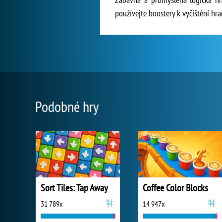
používejte boostery k vyčištění hra
Podobné hry
Sort Tiles: Tap Away
Coffee Color Blocks
31 789x
14 947x