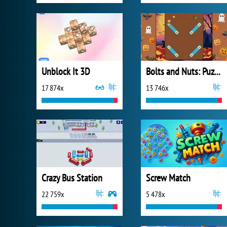
Unblock It 3D
Bolts and Nuts: Puzzle
17 874x
13 746x
Crazy Bus Station
Screw Match
22 759x
5 478x