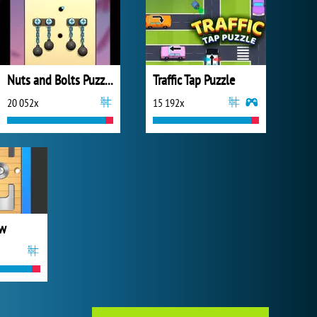
Nuts and Bolts Puzzle
Traffic Tap Puzzle
20 052x
15 192x
ew