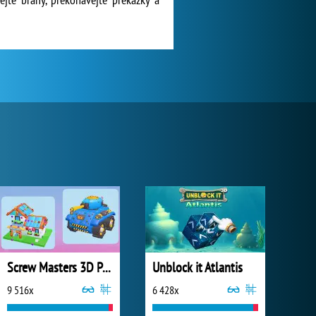
Screw Masters 3D Puzzle
Unblock it Atlantis
9 516x
6 428x