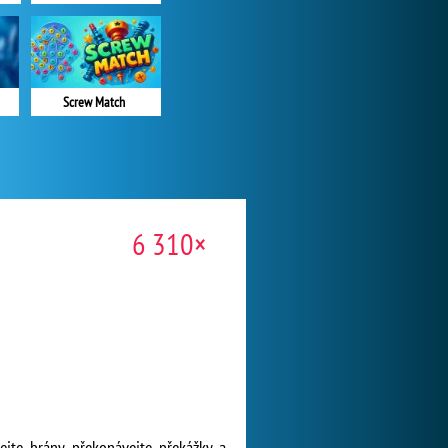
Screw Match
6 310×
jte brány, překonávejte překážky a