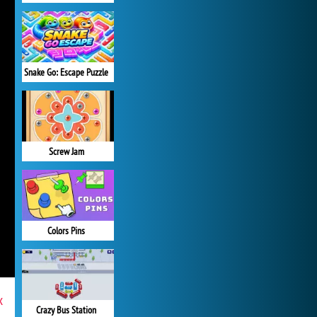
Snake Go: Escape Puzzle
Screw Jam
Colors Pins
x
Crazy Bus Station