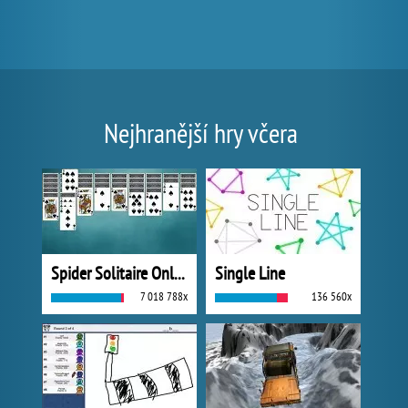
Nejhranější hry včera
Spider Solitaire Online
Single Line
7 018 788x
136 560x