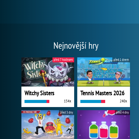
Nejnovější hry
před 7 hodinami
před 1 dnem
Witchy Sisters
Tennis Masters 2026
154x
240x
před 3 dny
před 4 dny