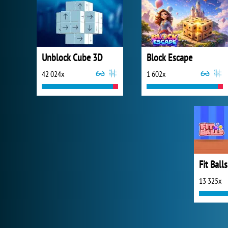
Unblock Cube 3D
Block Escape
42 024x
1 602x
Fit Balls
13 325x