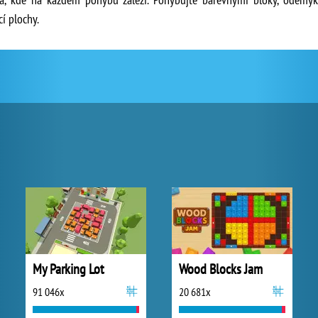
cí plochy.
My Parking Lot
Wood Blocks Jam
91 046x
20 681x