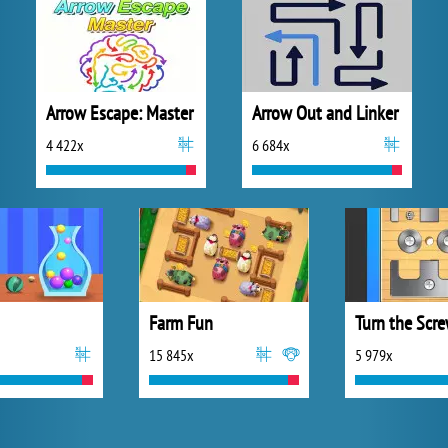
Arrow Escape: Master
Arrow Out and Linker
4 422x
6 684x
Farm Fun
Turn the Scr
15 845x
5 979x