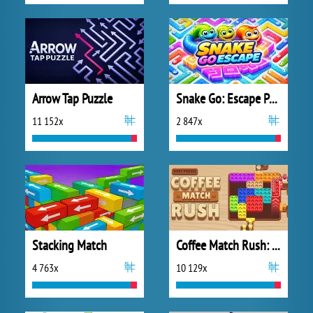
Arrow Tap Puzzle
Snake Go: Escape Puzzle
11 152x
2 847x
Stacking Match
Coffee Match Rush: Sort Puzzle
4 763x
10 129x