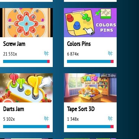
Screw Jam
Colors Pins
21 531x
6 874x
před 25 dny
Darts Jam
Tape Sort 3D
5 102x
1 348x