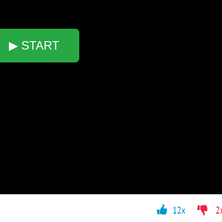
▶ START
12x
2