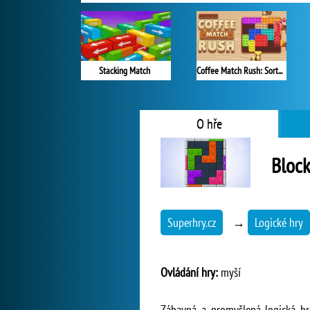
Stacking Match
Coffee Match Rush: Sort Puzzle
O hře
Block
Superhry.cz
→
Logické hry
Ovládání hry:
myší
Zábavná a promyšlená logická hr