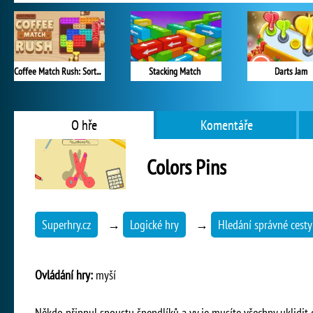
Coffee Match Rush: Sort Puzzle
Stacking Match
Darts Jam
O hře
Komentáře
Colors Pins
Superhry.cz
→
Logické hry
→
Hledání správné cesty
Ovládání hry:
myší
Někdo připnul spoustu špendlíků a vy je musíte všechny uklidit do