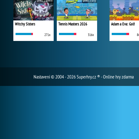
před 1 dnem
před 3 dny
Witchy Sisters
Tennis Masters 2026
Adam a Eva: Golf
271x
316x
8
Nastavení
© 2004 - 2026 Superhry.cz ® - Online hry zdarma