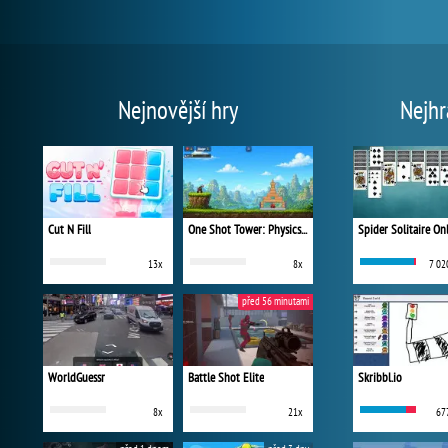
Nejnovější hry
Nejhr
Cut N Fill
One Shot Tower: Physics Destroyer
Spider Solitaire On
13x
8x
7 02
před 56 minutami
WorldGuessr
Battle Shot Elite
Skribbl.io
8x
21x
67