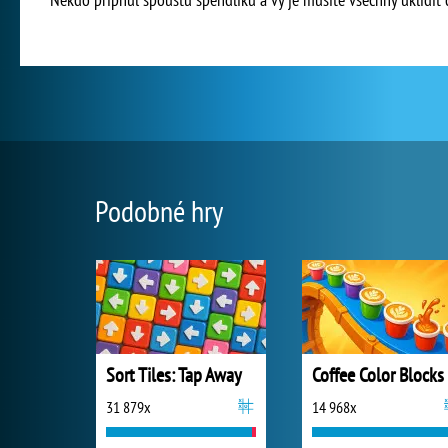
Podobné hry
Sort Tiles: Tap Away
Coffee Color Blocks
31 879x
14 968x