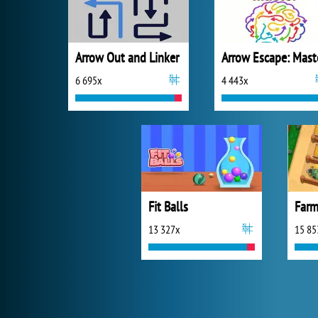
Arrow Out and Linker
Arrow Escape: Mast
6 695x
4 443x
Fit Balls
Farm
13 327x
15 85