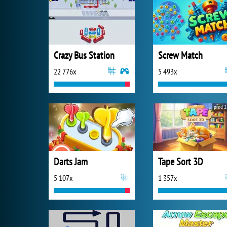
Crazy Bus Station
Screw Match
22 776x
5 493x
před 2
Darts Jam
Tape Sort 3D
5 107x
1 357x