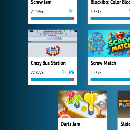
Screw Jam
21 593x
6 381x
Crazy Bus Station
Screw Match
22 827x
5 539x
Darts Jam
Slid