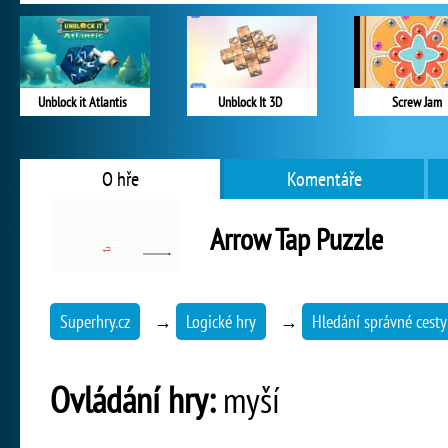
Unblock it Atlantis
Unblock It 3D
Screw Jam
O hře
Komentáře
Arrow Tap Puzzle
Superhry.cz
→
Logické hry
→
Hledání správné cesty
Ovládání hry:
myší