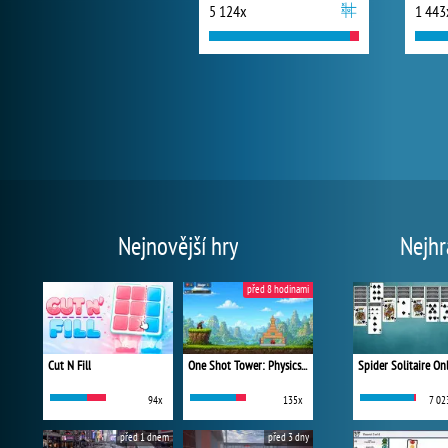
5 124x
1 443
Nejnovější hry
Nejhr
před 8 hodinami
Cut N Fill
One Shot Tower: Physics Destroyer
Spider Solitaire On
94x
135x
7 02
před 1 dnem
před 3 dny