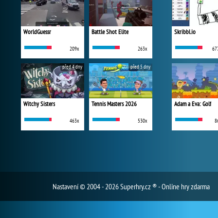
WorldGuessr
Battle Shot Elite
Skribbl.io
209x
263x
67
před 4 dny
před 5 dny
Witchy Sisters
Tennis Masters 2026
Adam a Eva: Golf
463x
530x
8
Nastavení
© 2004 - 2026 Superhry.cz ® - Online hry zdarma