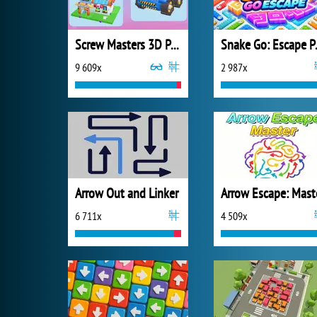
Screw Masters 3D Puzzle
Snake
9 609x
2 987x
Arrow Out and Linker
Arrow Escape: Mast
6 711x
4 509x