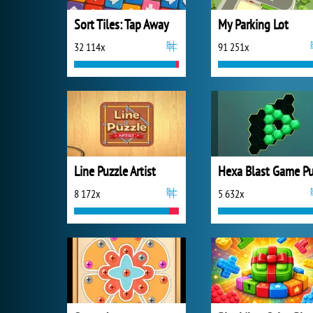
Sort Tiles: Tap Away
My Parking Lot
32 114x
91 251x
Line Puzzle Artist
8 172x
5 632x