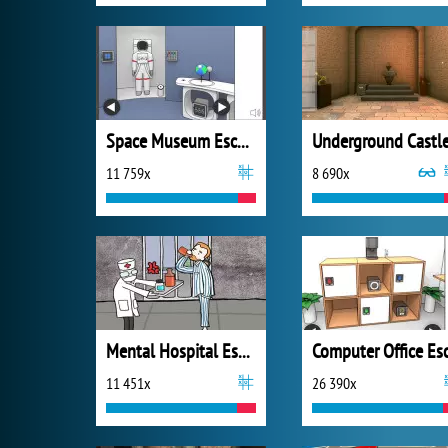
Space Museum Escape
11 759x
8 690x
Mental Hospital Escape
11 451x
26 390x