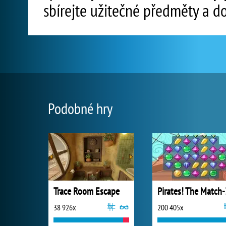
sbírejte užitečné předměty a d
Podobné hry
Trace Room Escape
Pirates! The Match-
38 926x
200 405x