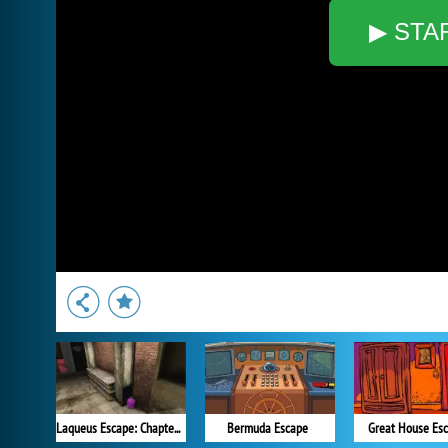
▶ STA
Laqueus Escape: Chapter 2
Bermuda Escape
Great House Es