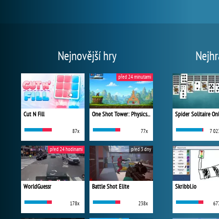
Nejnovější hry
Nejhr
před 24 minutami
Cut N Fill
One Shot Tower: Physics Destroyer
Spider Solitaire On
87x
77x
7 02
před 24 hodinami
před 3 dny
WorldGuessr
Battle Shot Elite
Skribbl.io
178x
238x
67