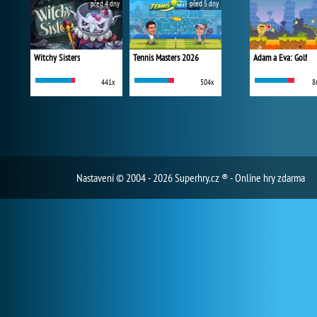
před 4 dny
před 5 dny
Witchy Sisters
Tennis Masters 2026
Adam a Eva: Golf
441x
504x
8
Nastavení
© 2004 - 2026 Superhry.cz ® - Online hry zdarma