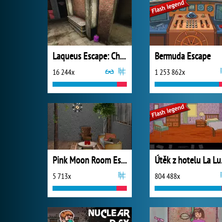
Laqueus Escape: Chapter 2
Bermuda Escape
16 244x
1 253 862x
Pink Moon Room Escape
Útě
5 713x
804 488x