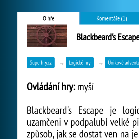
O hře
Komentáře (1)
Blackbeard's Escap
Superhry.cz
→
Logické hry
→
Únikové advent
Ovládání hry:
myší
Blackbeard's Escape je logi
uzamčeni v podpalubí velké pi
způsob, jak se dostat ven na je