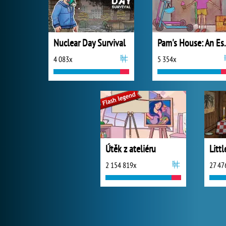
Nuclear Day Survival
Pam's Hou
4 083x
5 354x
Útěk z ateliéru
2 154 819x
27 47