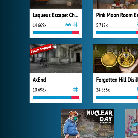
Laqueus Escape: Chapter 1
14 669x
5 712x
AxEnd
10 698x
24 855x