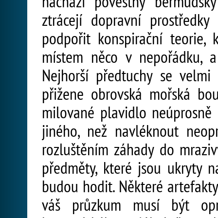
nachází pověstný bermudský
ztrácejí dopravní prostředk
podpořit konspirační teorie, 
místem něco v nepořádku, a 
Nejhorší předtuchy se velmi 
přižene obrovská mořská bouř
milované plavidlo neúprosně
jiného, než navléknout neop
rozluštěním záhady do mraziv
předměty, které jsou ukryty n
budou hodit. Některé artefakty
váš průzkum musí být opr