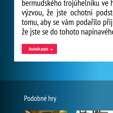
bermudského trojúhelníku ve 
výzvou, že jste ochotni podst
tomu, aby se vám podařilo při
že jste se do tohoto napínavé
Rozbalit popis
Podobné hry