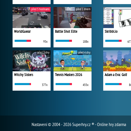
před 5 hodinami
před 1 dnem
WorldGuessr
Battle Shot Elite
Skribbl.io
93x
188x
67
před 3 dny
před 4 dny
Witchy Sisters
Tennis Masters 2026
Adam a Eva: Golf
377x
455x
8
Nastavení
© 2004 - 2026 Superhry.cz ® - Online hry zdarma