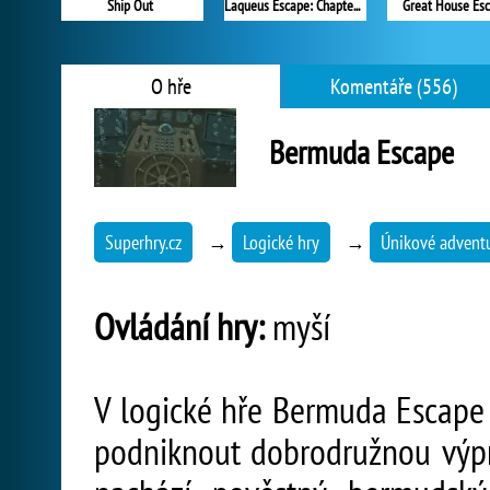
Ship Out
Laqueus Escape: Chapter 2
Great House Es
O hře
Komentáře (556)
Bermuda Escape
Superhry.cz
→
Logické hry
→
Únikové advent
Ovládání hry:
myší
V logické hře Bermuda Escape 
podniknout dobrodružnou výpr