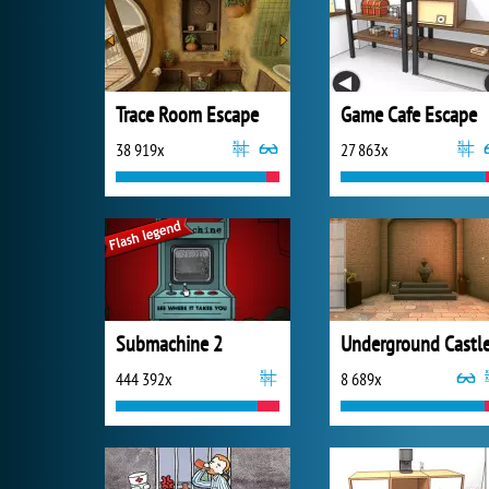
Trace Room Escape
Game Cafe Escape
38 919x
27 863x
Submachine 2
444 392x
8 689x