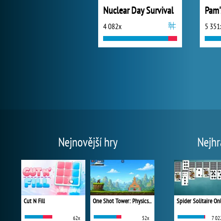
Nuclear Day Survival
4 082x
5 351
Nejnovější hry
Nejhr
Cut N Fill
One Shot Tower: Physics Destroyer
Spider Solitaire On
62x
52x
7 02