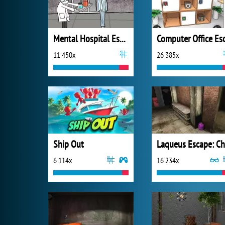
Mental Hospital Escape
11 450x
26 385x
Ship Out
6 114x
16 234x