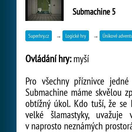
Submachine 5
Superhry.cz
→
Logické hry
→
Únikové advent
Ovládání hry:
myší
Pro všechny příznivce jedné
Submachine máme skvělou zprá
obtížný úkol. Kdo tuší, že se
velké šlamastyky, uvažuje 
v naprosto neznámých prostorác