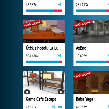
16 367x
261 713x
Útěk z hotelu La Luna
AxEnd
804 468x
10 698x
Game Cafe Escape
Baba Yaga
27 851x
46 137x