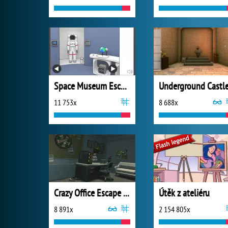
Space Museum Escape
11 753x
8 688x
Crazy Office Escape Part 1
Útěk z ateliéru
8 891x
2 154 805x