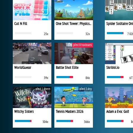
Cut N Fill
One Shot Tower: Physics Destroyer
Spider Solitaire On
25x
32x
7 02
před 8 hodinami
WorldGuessr
Battle Shot Elite
Skribbl.io
39x
84x
67
před 1 dnem
před 3 dny
Witchy Sisters
Tennis Masters 2026
Adam a Eva: Golf
304x
366x
8