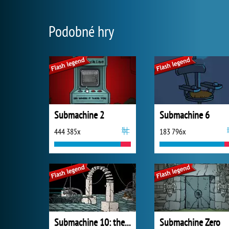
Podobné hry
Submachine 2
Submachine 6
444 385x
183 796x
Submachine 10: the Exit
Submachine Zero