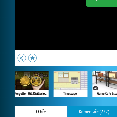
Forgotten Hill Disillusion: The Library
Timescape
Game Cafe Esc
O hře
Komentáře (222)