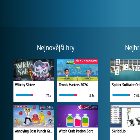
Nejnovější hry
Nejhr
před 22 hodinami
Witchy Sisters
Tennis Masters 2026
Spider Solitaire On
79x
183x
7 01
před 2 dny
před 3 dny
Annoying Boss Punch Game
Witch Craft Potion Sort
Skribbl.io