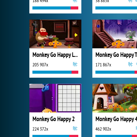
188 494x
38 885x
Monkey Go Happy Leprechauns
Mo
205 907x
171 867x
Monkey Go Happy 2
Monkey Go Happy 
224 372x
462 902x