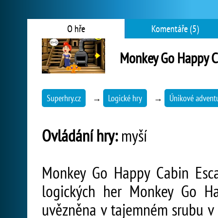
O hře
Komentáře (5)
Monkey Go Happy C
Superhry.cz
→
Logické hry
→
Únikové advent
Ovládání hry:
myší
Monkey Go Happy Cabin Escap
logických her Monkey Go Ha
uvězněna v tajemném srubu v h