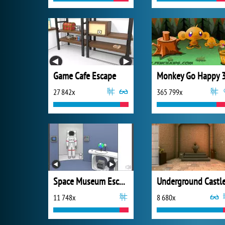
Game Cafe Escape
Monkey Go Happy 
27 842x
365 799x
Space Museum Escape
11 748x
8 680x