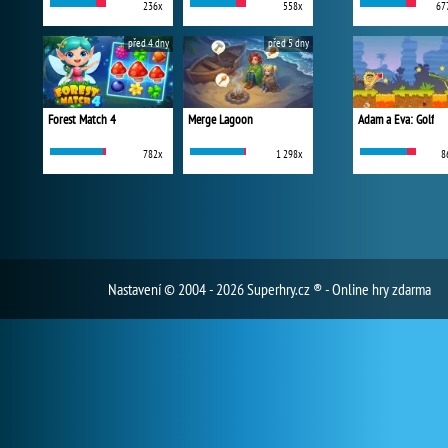
236x
558x
67
před 4 dny
před 5 dny
Forest Match 4
Merge Lagoon
Adam a Eva: Golf
782x
1 298x
8
Nastavení
© 2004 - 2026 Superhry.cz ® - Online hry zdarma