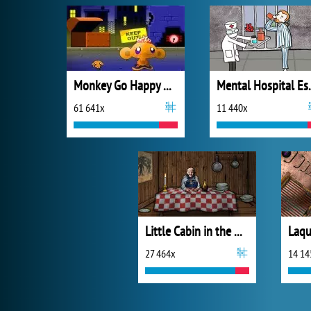
Monkey Go Happy Mayhem
Mental 
61 641x
11 440x
Little Cabin in the Woods - A Forgotten Hill Tale
27 464x
14 14