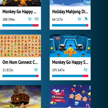
Monkey Go Happy Ninjas 3
Holiday Mahjong Dimensions
188 596x
64 157x
Om Nom Connect Christmas
Monkey Go Happy Sci-fi 2
11 813x
195 647x