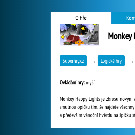
O hře
Kom
Monkey 
Superhry.cz
→
Logické hry
Ovládání hry:
myší
Monkey Happy Lights je zbrusu novým a
smutnou opičku tím, že najdete všechny 
a především vánoční hvězdu na špičku s