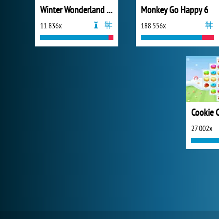
Winter Wonderland Mahjong
Monkey Go Happy 6
11 836x
188 556x
27 002x