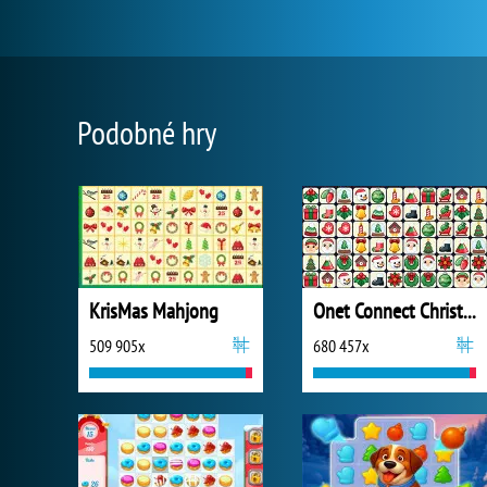
Podobné hry
KrisMas Mahjong
Onet Connect Christmas
509 905x
680 457x