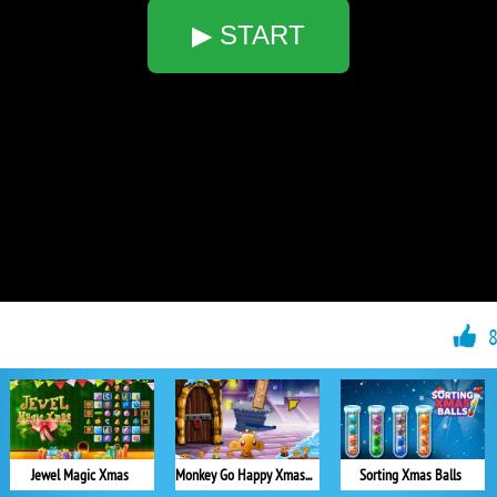
▶ START
Jewel Magic Xmas
Monkey Go Happy Xmas Time
Sorting Xmas Balls