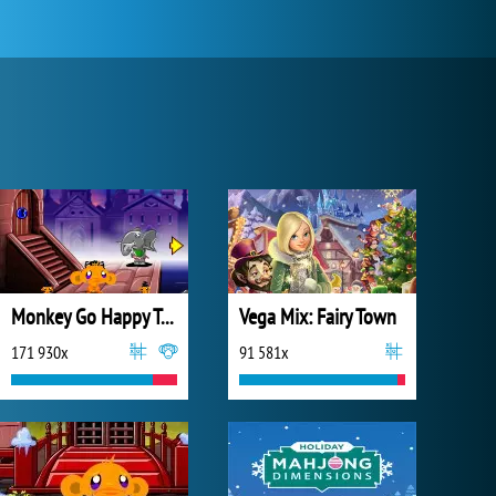
Monkey Go Happy Talisman
Vega Mix: Fairy Town
171 930x
91 581x