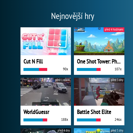
Nejnovější hry
před 4 hodinami
Cut N Fill
One Shot Tower: Physics Destroyer
90x
107x
před 1 dnem
před 3 dny
WorldGuessr
Battle Shot Elite
188x
246x
před 4 dny
před 5 dny