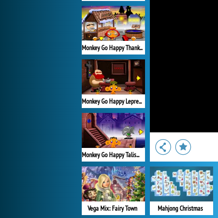
Monkey Go Happy Thanksgiving
Monkey Go Happy Leprechauns
Monkey Go Happy Talisman
Vega Mix: Fairy Town
Mahjong Christmas