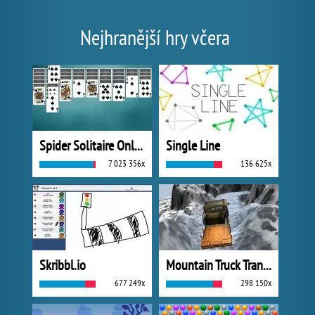
Nejhranější hry včera
Spider Solitaire Online
Single Line
7 023 356x
136 625x
Skribbl.io
Mountain Truck Transport
677 249x
298 150x