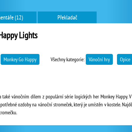
entáře (12)
Překladač
Happy Lights
→
Monkey Go Happy
Všechny kategorie:
Vánoční hry
Opice
 také vánočním dílem z populární série logických her Monkey Happy. V
potřebné ozdoby na vánoční stromeček, který je umístěn v kostele. Najdět
tromečku.