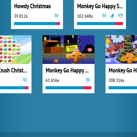
Howdy Christmas
Monkey Go Happy Stage 461
39 812x
102 648x
Cookie Crush Christmas Edition
Monkey Go Happy Mayhem
61 656x
208 316x