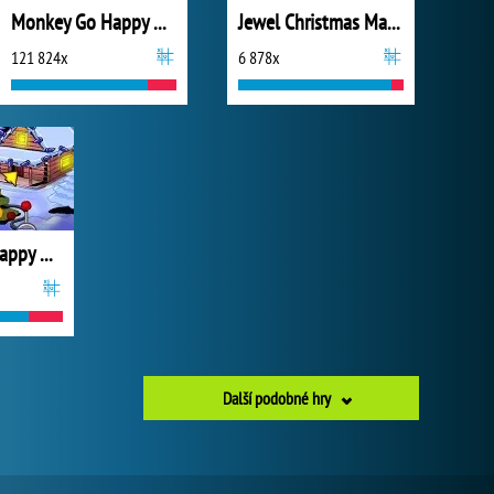
Monkey Go Happy Mini Monkeys 3
Jewel Christmas Mania
121 824x
6 878x
Monkey Go Happy Xmas Tree
Další podobné hry