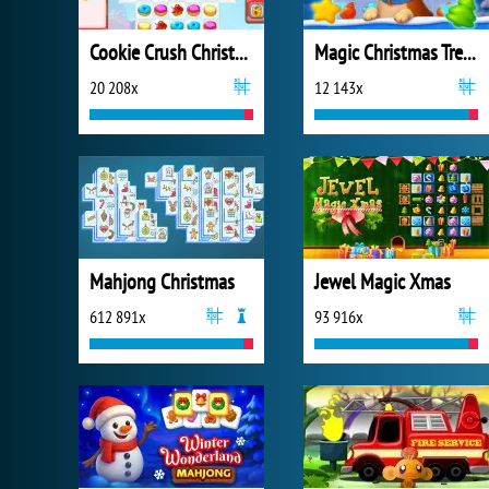
Cookie Crush Christmas 2
Magic Christmas Tree Match-3
20 208x
12 143x
Mahjong Christmas
Jewel Magic Xmas
612 891x
93 916x