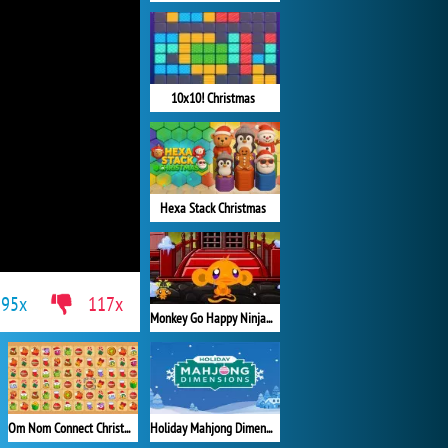
10x10! Christmas
Hexa Stack Christmas
895x
117x
Monkey Go Happy Ninjas 3
Om Nom Connect Christmas
Holiday Mahjong Dimensions