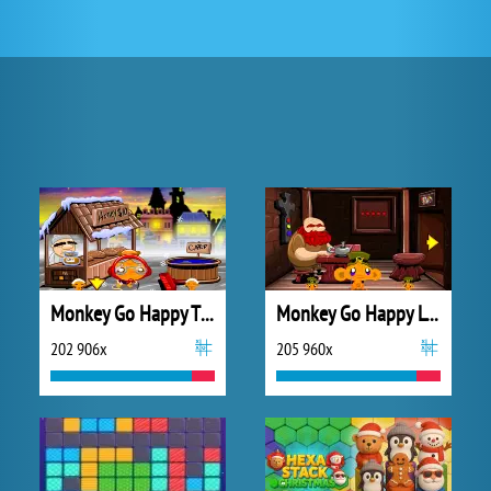
Monkey Go Happy Thanksgiving
Monkey Go Happy Leprechauns
202 906x
205 960x