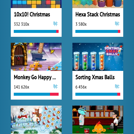
10x10! Christmas
Hexa Stack Christmas
332 310x
3 580x
Monkey Go Happy Xmas Time
Sorting Xmas Balls
141 626x
6 456x