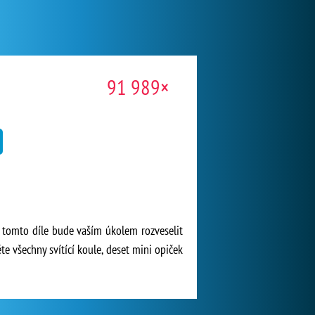
91 989×
 tomto díle bude vaším úkolem rozveselit
e všechny svítící koule, deset mini opiček