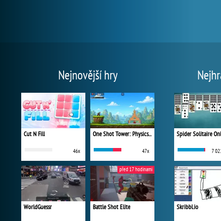
Nejnovější hry
Nejhr
Cut N Fill
One Shot Tower: Physics Destroyer
Spider Solitaire On
46x
47x
7 02
před 17 hodinami
WorldGuessr
Battle Shot Elite
Skribbl.io