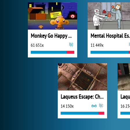
Monkey Go Happy Mayhem
Mental 
61 651x
11 449x
Laqueus Escape: Chapter 4
14 150x
16 23