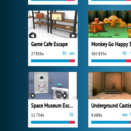
Game Cafe Escape
Monkey Go Happy 
27 856x
365 835x
Space Museum Escape
11 754x
8 688x