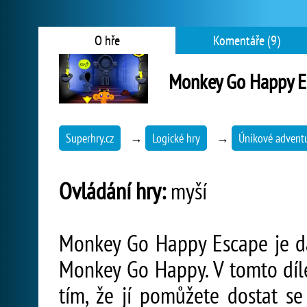
O hře
Komentáře (9)
Monkey Go Happy E
Superhry.cz
→
Logické hry
→
Únikové advent
Ovládání hry:
myší
Monkey Go Happy Escape je da
Monkey Go Happy. V tomto díl
tím, že jí pomůžete dostat se