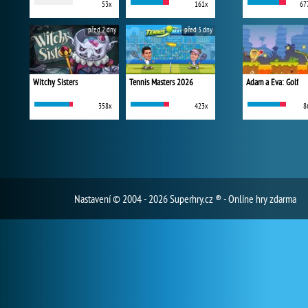
53x
161x
67
před 2 dny
před 3 dny
Witchy Sisters
Tennis Masters 2026
Adam a Eva: Golf
358x
423x
8
Nastavení
© 2004 - 2026 Superhry.cz ® - Online hry zdarma