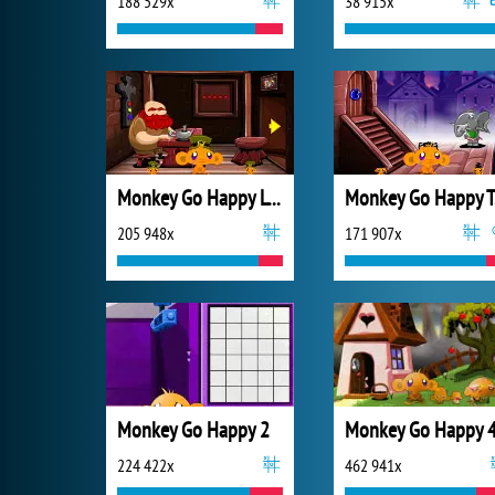
188 529x
38 915x
Monkey Go Happy Leprechauns
Mo
205 948x
171 907x
Monkey Go Happy 2
Monkey Go Happy 
224 422x
462 941x