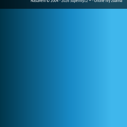
Nastavení
© 2004 - 2026 Superhry.cz ® - Online hry zdarma