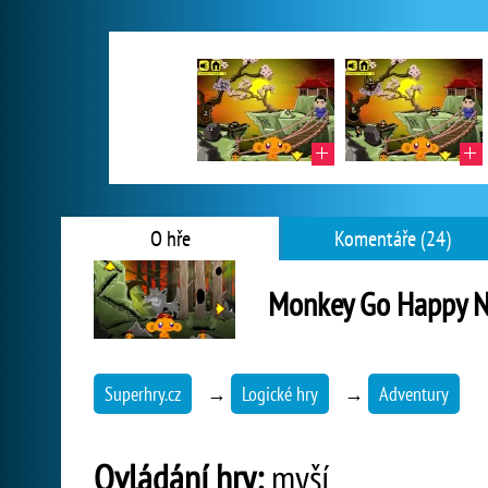
O hře
Komentáře (24)
Monkey Go Happy N
Superhry.cz
→
Logické hry
→
Adventury
Ovládání hry:
myší