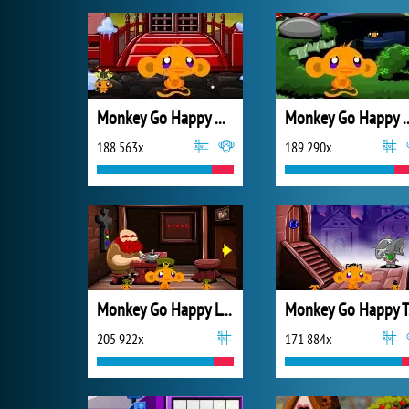
Monkey Go Happy Ninjas 3
Monkey Go Ha
188 563x
189 290x
Monkey Go Happy Leprechauns
Mo
205 922x
171 884x