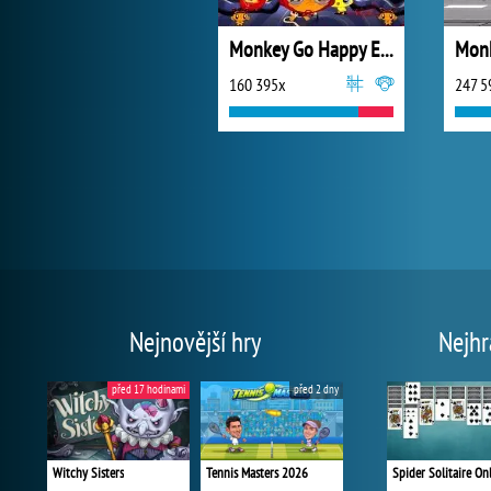
Monkey Go Happy Eggs
160 395x
247 5
Nejnovější hry
Nejhr
před 17 hodinami
před 2 dny
Witchy Sisters
Tennis Masters 2026
Spider Solitaire On