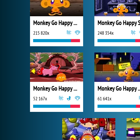
Monkey Go Happy Western 2
215 820x
248 354x
Monkey Go Happy New Stage 0006
Monkey Go Ha
52 167x
61 641x