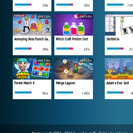
258x
302x
7 01
před 3 dny
před 4 dny
Annoying Boss Punch Game
Witch Craft Potion Sort
Skribbl.io
309x
637x
67
před 5 dny
před 6 dny
Forest Match 4
Merge Lagoon
Adam a Eva: Golf
861x
1 463x
8