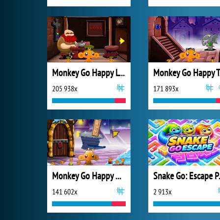
Monkey Go Happy Leprechauns
Mo
205 938x
171 893x
Monkey Go Happy Xmas Time
Snake
141 602x
2 913x