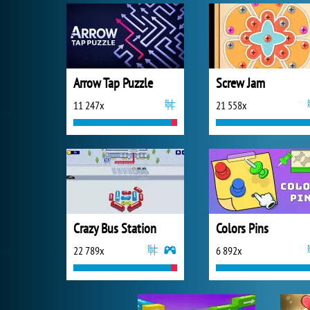
Arrow Tap Puzzle
Screw Jam
11 247x
21 558x
Crazy Bus Station
Colors Pins
22 789x
6 892x