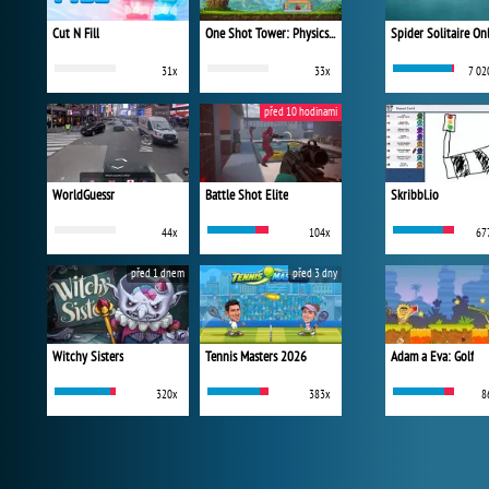
Cut N Fill
One Shot Tower: Physics Destroyer
Spider Solitaire On
31x
33x
7 02
před 10 hodinami
WorldGuessr
Battle Shot Elite
Skribbl.io
44x
104x
67
před 1 dnem
před 3 dny
Witchy Sisters
Tennis Masters 2026
Adam a Eva: Golf
320x
383x
8