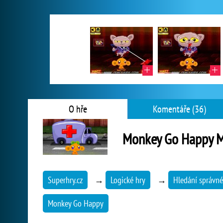
O hře
Komentáře (36)
Monkey Go Happy 
Superhry.cz
→
Logické hry
→
Hledání správné
Monkey Go Happy