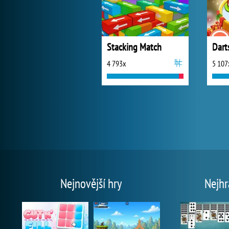
Stacking Match
Dart
4 793x
5 107
Nejnovější hry
Nejhr