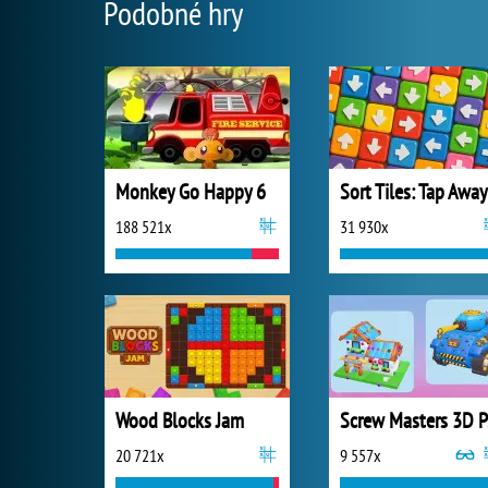
Podobné hry
Monkey Go Happy 6
Sort Tiles: Tap Away
188 521x
31 930x
Wood Blocks Jam
S
20 721x
9 557x