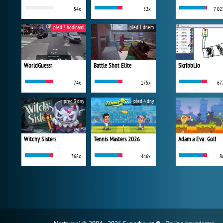
54x
52x
7 02
před 3 hodinami
před 1 dnem
WorldGuessr
Battle Shot Elite
Skribbl.io
74x
175x
67
před 3 dny
před 4 dny
Witchy Sisters
Tennis Masters 2026
Adam a Eva: Golf
368x
446x
8