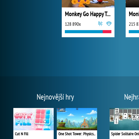
Monkey Go Happy Turkeys
128 890x
215 8
Nejnovější hry
Nejhr
Cut N Fill
One Shot Tower: Physics Destroyer
Spider Solitaire On