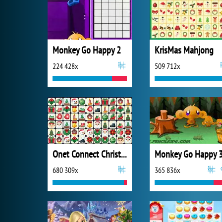
Monkey Go Happy 2
KrisMas Mahjong
224 428x
509 712x
Onet Connect Christmas
Monkey Go Happy 
680 309x
365 836x