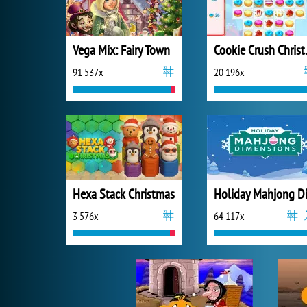
Vega Mix: Fairy Town
Cookie
91 537x
20 196x
Hexa Stack Christmas
3 576x
64 117x