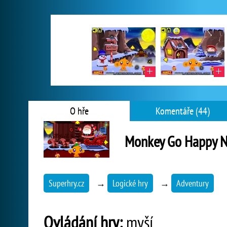
O hře
Komentáře (44)
Monkey Go Happy N
Superhry.cz
→
Logické hry
→
Adventury
Ovládání hry:
myší