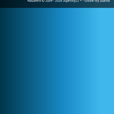
Nastavení
© 2004 - 2026 Superhry.cz ® - Online hry zdarma