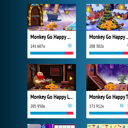
Monkey Go Happy Xmas Time
Monkey Go Happ
141 607x
208 302x
Monkey Go Happy Leprechauns
Mo
205 950x
171 912x