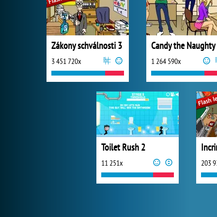
Zákony schválnosti 3
3 451 720x
1 264 590x
Toilet Rush 2
Incr
11 251x
203 9