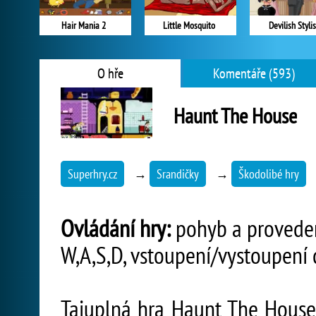
Hair Mania 2
Little Mosquito
Devilish Stylis
O hře
Komentáře (593)
Haunt The House
Superhry.cz
→
Srandičky
→
Škodolibé hry
Ovládání hry:
pohyb a proveden
W,A,S,D, vstoupení/vystoupení 
Tajuplná hra Haunt The House 