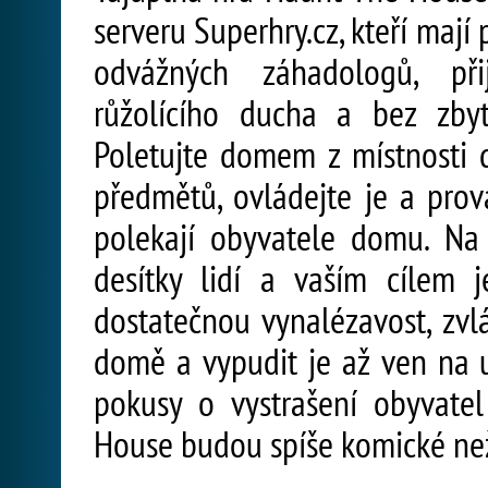
serveru Superhry.cz, kteří mají 
odvážných záhadologů, při
růžolícího ducha a bez zby
Poletujte domem z místnosti d
předmětů, ovládejte je a prová
polekají obyvatele domu. Na 
desítky lidí a vaším cílem j
dostatečnou vynalézavost, zvl
domě a vypudit je až ven na u
pokusy o vystrašení obyvat
House budou spíše komické než