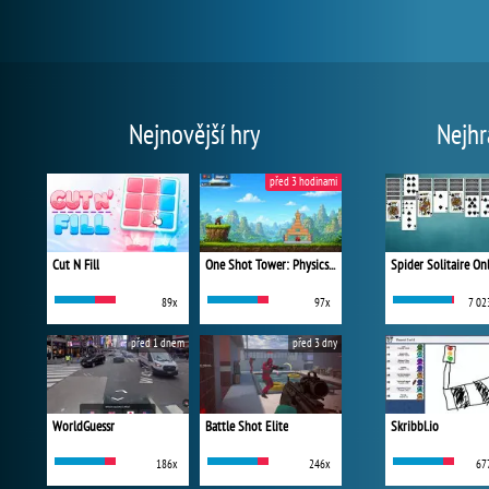
Nejnovější hry
Nejhr
před 3 hodinami
Cut N Fill
One Shot Tower: Physics Destroyer
Spider Solitaire On
89x
97x
7 02
před 1 dnem
před 3 dny
WorldGuessr
Battle Shot Elite
Skribbl.io
186x
246x
67