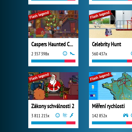
Caspers Haunted Christmas
Celebrity Hunt
2 357 398x
560 437x
Zákony schválnosti 2
Měření rychlosti
3 811 215x
142 852x