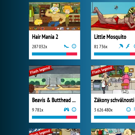
Hair Mania 2
Little Mosquito
287 032x
81 736x
Beavis & Butthead Hock-A-Loogie
Zákony schválnosti
9 781x
3 626 480x