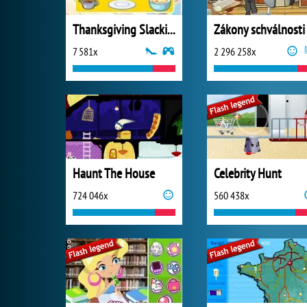
Thanksgiving Slacking 2013
Zákony schválnosti
7 581x
2 296 258x
Haunt The House
Celebrity Hunt
724 046x
560 438x