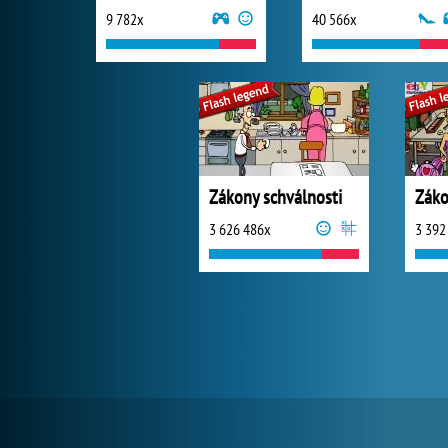
9 782x
40 566x
Zákony schválnosti
Záko
3 626 486x
3 392