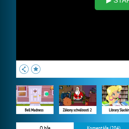
▶ STA
Bell Madness
Zákony schválnosti 2
Library Slacki
O hře
Komentáře (204)