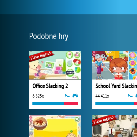
Podobné hry
Office Slacking 2
School Yard Slacki
6 825x
44 411x