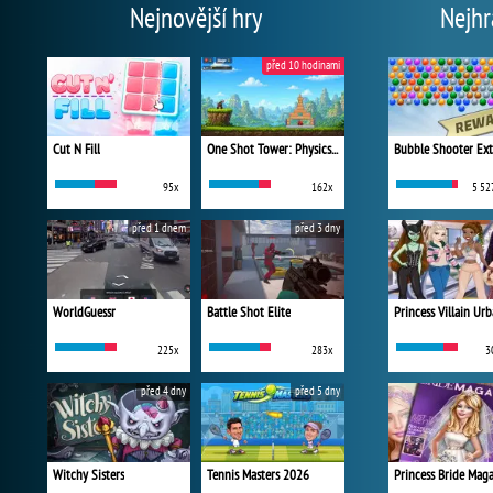
Nejnovější hry
Nejhr
před 10 hodinami
Cut N Fill
One Shot Tower: Physics Destroyer
Bubble Shooter Ex
95x
162x
5 52
před 1 dnem
před 3 dny
WorldGuessr
Battle Shot Elite
225x
283x
3
před 4 dny
před 5 dny
Witchy Sisters
Tennis Masters 2026
Princess Bride Mag