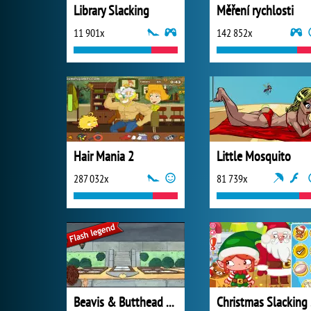
Library Slacking
Měření rychlosti
11 901x
142 852x
Hair Mania 2
Little Mosquito
287 032x
81 739x
Beavis & Butthead Hock-A-Loogie
C