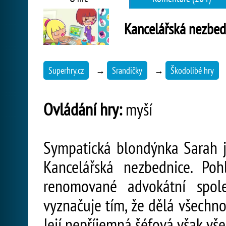
Kancelářská nezbed
Superhry.cz
→
Srandičky
→
Škodolibé hry
Ovládání hry:
myší
Sympatická blondýnka Sarah j
Kancelářská nezbednice. Po
renomované advokátní spole
vyznačuje tím, že dělá všechno
Její nepříjemná šéfová však vš