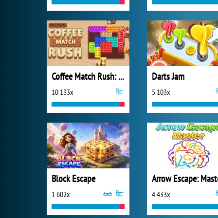
Coffee Match Rush: Sort Puzzle
Darts Jam
10 133x
5 103x
Block Escape
Arrow Escape: Mast
1 602x
4 433x