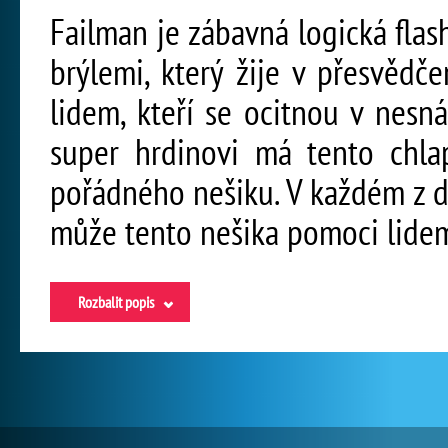
Failman je zábavná logická flash
brýlemi, který žije v přesvědč
lidem, kteří se ocitnou v nesná
super hrdinovi má tento chla
pořádného nešiku. V každém z dv
může tento nešika pomoci lidem
Rozbalit popis