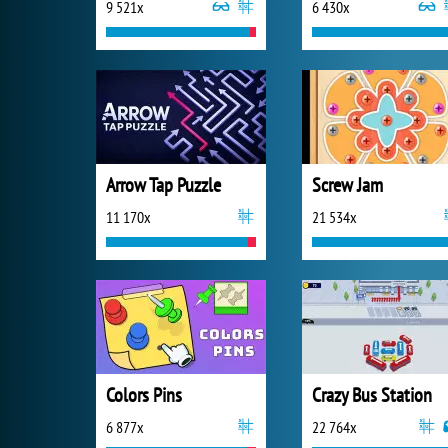
9 521x
6 430x
Arrow Tap Puzzle
Screw Jam
11 170x
21 534x
Colors Pins
Crazy Bus Station
6 877x
22 764x