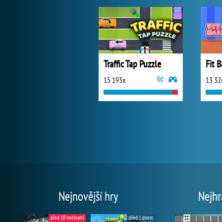
Traffic Tap Puzzle
Fit B
15 193x
13 32
Nejnovější hry
Nejhr
před 10 hodinami
před 1 dnem