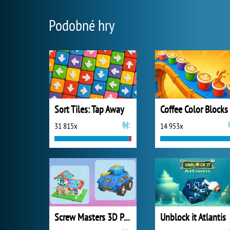
Podobné hry
Sort Tiles: Tap Away
Coffee Color Blocks
31 815x
14 953x
Screw Masters 3D Puzzle
Unblock it Atlantis