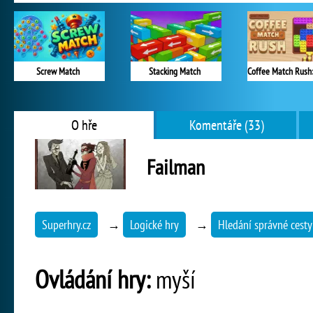
Screw Match
Stacking Match
O hře
Komentáře (33)
Failman
Superhry.cz
→
Logické hry
→
Hledání správné cesty
Ovládání hry:
myší