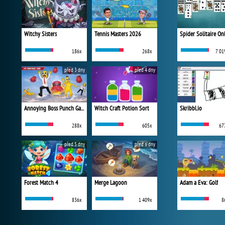
Witchy Sisters
Tennis Masters 2026
Spider Solitaire On
186x
268x
7 01
před 3 dny
před 4 dny
Annoying Boss Punch Game
Witch Craft Potion Sort
Skribbl.io
288x
605x
67
před 5 dny
před 6 dny
Forest Match 4
Merge Lagoon
Adam a Eva: Golf
836x
1 409x
8