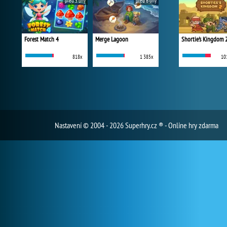
před 5 dny
před 6 dny
Forest Match 4
Merge Lagoon
Shortie's Kingdom 
818x
1 385x
10
Nastavení
© 2004 - 2026 Superhry.cz ® - Online hry zdarma