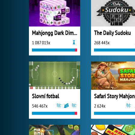
Mahjongg Dark Dimensions
The Daily Sudoku
1 087 013x
268 443x
Slovní fotbal
Safari Story Mahjo
546 467x
2 624x