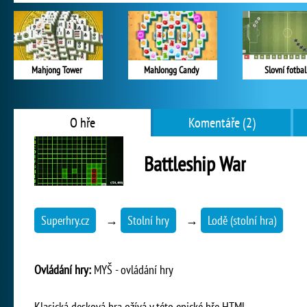
Mahjong Tower
MahJongg Candy
Slovní fotbal
O hře
Komentáře (2)
Battleship War
Superhry.cz
→
Stolní hry
→
Lodě (stolní hra)
Ovládání hry:
MYŠ - ovládání hry
Klasická desková hra ožívá v této epické hře HTML