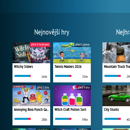
Nejnovější hry
Nejhr
před 8 hodinami
před 1 dnem
Witchy Sisters
Tennis Masters 2026
Mountain Truck Tra
164x
254x
29
před 3 dny
před 4 dny
Annoying Boss Punch Game
Witch Craft Potion Sort
City Stunts
280x
596x
40