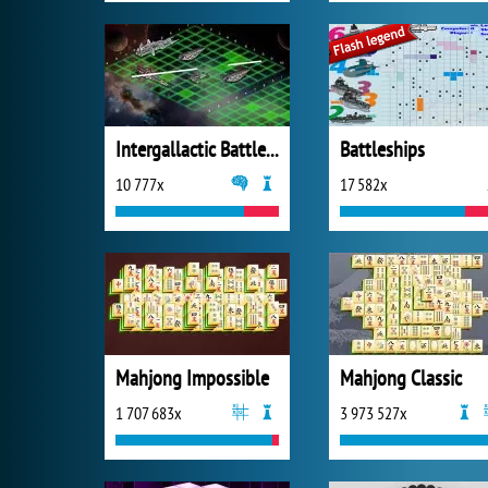
Intergallactic Battleship
Battleships
10 777x
17 582x
Mahjong Impossible
Mahjong Classic
1 707 683x
3 973 527x