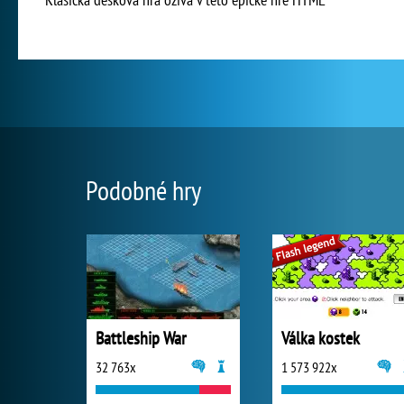
Podobné hry
Battleship War
Válka kostek
32 763x
1 573 922x