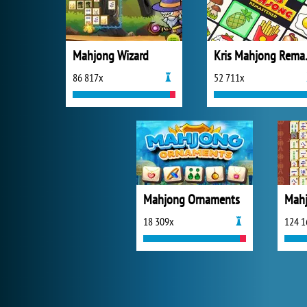
Mahjong Wizard
Kris 
86 817x
52 711x
Mahjong Ornaments
18 309x
124 1