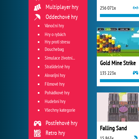
Multiplayer hry
256 071x
Oddechové hry
Vánoční hry
Hry o rybách
Hry proti stresu
Douchebag
Simulace životních situací
Gold Mine Strike
Strašidelné hry
135 223x
Akvarijní hry
Filmové hry
Pohádkové hry
Hudební hry
Všechny kategorie
Postřehové hry
Falling Sand
Retro hry
15 863x