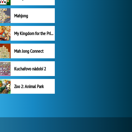
Mahjong
My Kingdom for the Princess Plná verze
Mah Jong Connect
Kuchařovo nádobí 2
Zoo 2: Animal Park