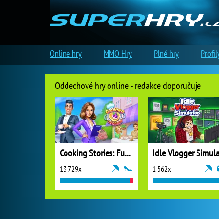
Online hry
MMO Hry
Plné hry
Profil
Oddechové hry online - redakce doporučuje
Cooking Stories: Fun Cafe Game
13 729x
1 562x