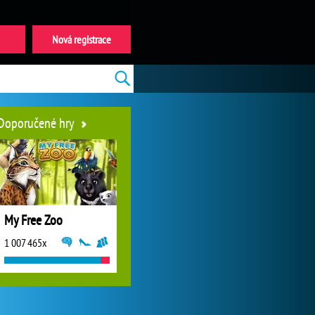
Nová registrace
Doporučené hry
My Free Zoo
1 007 465x