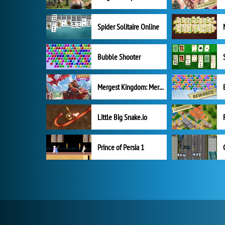
Spider Solitaire Online
Bubble Shooter
Mergest Kingdom: Merge Puzzle
Little Big Snake.io
Prince of Persia 1