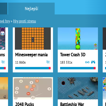
Nejlepší
vé hry
»
Hry proti stresu
ons
Minesweeper mania
Tower Crash 3D
11 860x
183 331x
2048 Pucks
Battleship War