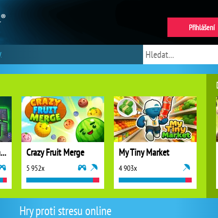
Přihlášení
y
Idle Vlogger Simulator
Crazy Fruit Merge
My Tiny Market
5 952x
4 903x
Hry proti stresu online