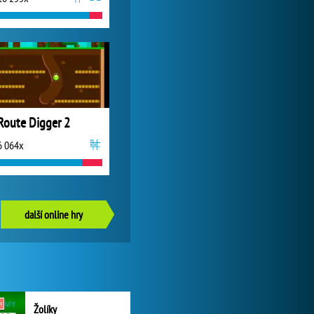
Route Digger 2
6 064x
další online hry
Žolíky