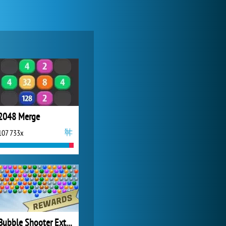
Lady Popular
1 313 857x
2048 Merge
107 733x
World of Tanks
1 822 509x
Bubble Shooter Extreme