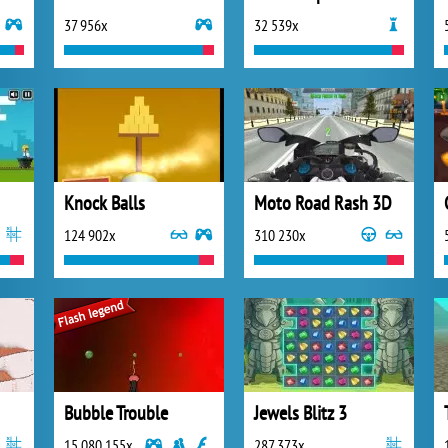
37 956x
32 539x
Knock Balls
Moto Road Rash 3D
124 902x
310 230x
Bubble Trouble
Jewels Blitz 3
15 080 155x
287 373x