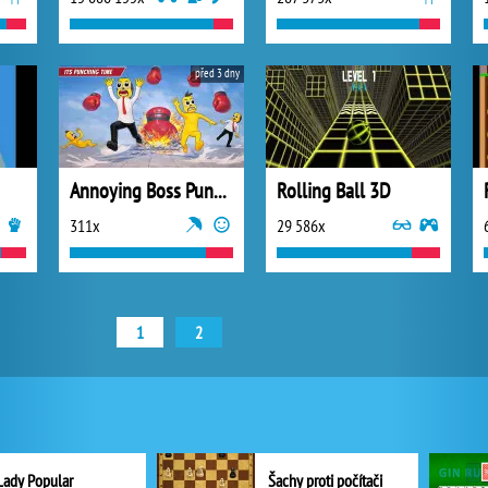
před 3 dny
Annoying Boss Punch Game
Rolling Ball 3D
311x
29 586x
1
2
Lady Popular
Šachy proti počítači