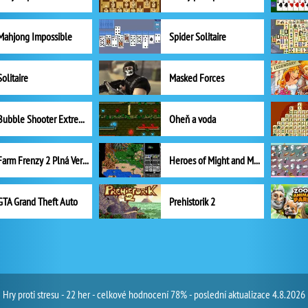
Mahjong Impossible
Spider Solitaire
Solitaire
Masked Forces
Bubble Shooter Extreme
Oheň a voda
Farm Frenzy 2 Plná Verze
Heroes of Might and Magic II
GTA Grand Theft Auto
Prehistorik 2
Hry proti stresu - 22 her - celkové hodnocení 78% - poslední aktualizace 4.8.2026