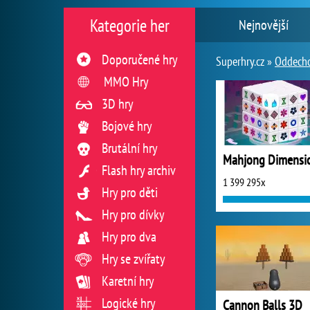
Kategorie her
Nejnovější
Doporučené hry
Superhry.cz »
Oddecho
MMO Hry
3D hry
Bojové hry
Brutální hry
Mahjong Dimensi
Flash hry archiv
1 399 295x
Hry pro děti
Hry pro dívky
Hry pro dva
Hry se zvířaty
Karetní hry
Logické hry
Cannon Balls 3D