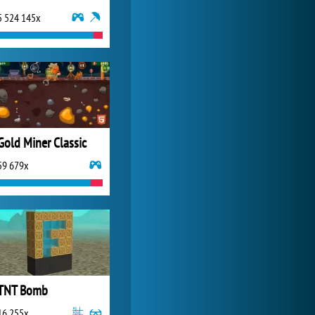
5 524 145x
Zoo 2: Animal Park
244 827x
Gold Miner Classic
59 679x
TNT Bomb
16 255x